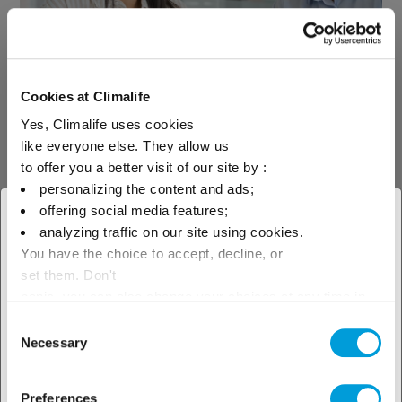
Vedeți căutătorul de soluții
Cookies at Climalife
Yes, Climalife uses cookies
like everyone else. They allow us
to offer you a better visit of our site by :
Descoperiți
personalizing the content and ads;
suportul tehnic
offering social media features;
× Închideți
analyzing traffic on our site using cookies.
You have the choice to accept, decline, or
Selectați locația dvs.
set them. Don't
geografică pentru a vedea
panic, you can also change your choices at any time in
the Manage Cookies tab.
Vedeți instrumentele noastre
Consent
oferta noastră locală
tehnice
Necessary
Selection
Preferences