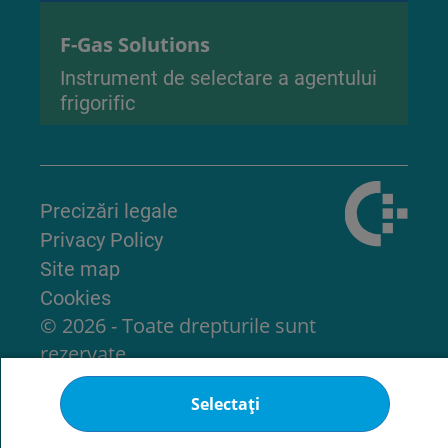
F-Gas Solutions
Instrument de selectare a agentului
frigorific
Precizări legale
Privacy Policy
Site map
Cookies
© 2026 - Toate drepturile sunt
rezervate
Selectați
Înapoi la începutul paginii