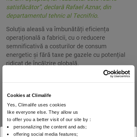
satisfăcător”, declară Rafael Aznar, din
departamentul tehnic al Tecnifrío.
Soluția aleasă va îmbunătăți eficiența
operațională a fabricii, cu o reducere
semnificativă a costurilor de consum
energetic și fără taxe pe gazele cu potențial
ridicat de încălzire globală.
*IGEFI tax on fluorinated fluids in Spain.
**RSIF: Spanish Safety Regulations for
Cookies at Climalife
Refrigeration Installations.
Yes, Climalife uses cookies
like everyone else. They allow us
Descrierea instalării:
to offer you a better visit of our site by :
personalizing the content and ads;
offering social media features;