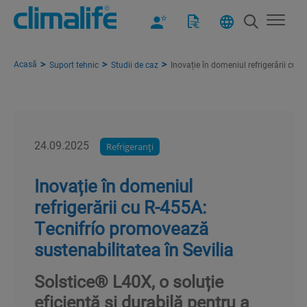
Acasă
Suport tehnic
Studii de caz
Inovație în domeniul refrigerării cu 
24.09.2025
Refrigeranţi
Inovație în domeniul
refrigerării cu R-455A:
Tecnifrío promovează
sustenabilitatea în Sevilia
Solstice® L40X, o soluție
eficientă și durabilă pentru a