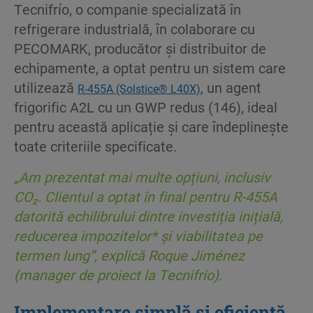
Tecnifrío, o companie specializată în
refrigerare industrială, în colaborare cu
PECOMARK, producător și distribuitor de
echipamente, a optat pentru un sistem care
utilizează
, un agent
R-455A (Solstice® L40X)
frigorific A2L cu un GWP redus (146), ideal
pentru această aplicație și care îndeplinește
toate criteriile specificate.
„Am prezentat mai multe opțiuni, inclusiv
CO₂. Clientul a optat în final pentru R-455A
datorită echilibrului dintre investiția inițială,
reducerea impozitelor* și viabilitatea pe
termen lung”, explică Roque Jiménez
(manager de proiect la Tecnifrío).
Implementare simplă și eficientă