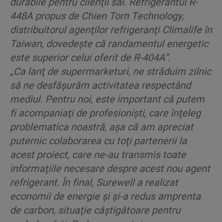
durabile pentru clienţii săi. Refrigerantul R-
448A propus de Chien Torn Technology,
distribuitorul agenţilor refrigeranţi Climalife în
Taiwan, dovedeşte că randamentul energetic
este superior celui oferit de R-404A”.
„Ca lanţ de supermarketuri, ne străduim zilnic
să ne desfăşurăm activitatea respectând
mediul. Pentru noi, este important că putem
fi acompaniaţi de profesionişti, care înţeleg
problematica noastră, aşa că am apreciat
puternic colaborarea cu toţi partenerii la
acest proiect, care ne-au transmis toate
informaţiile necesare despre acest nou agent
refrigerant. În final, Surewell a realizat
economii de energie şi şi-a redus amprenta
de carbon, situaţie câştigătoare pentru