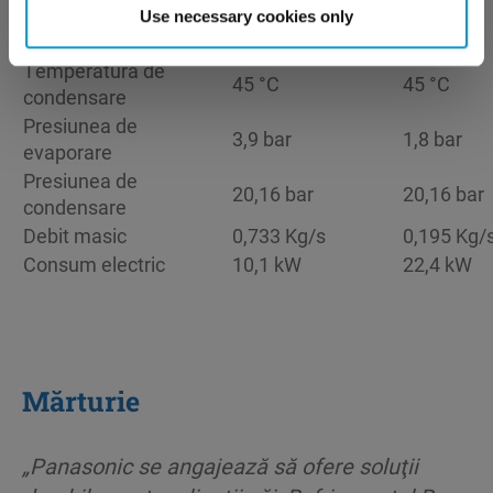
Temperatura de
Use necessary cookies only
-10 °C
-30 °C
evaporare
Temperatura de
45 °C
45 °C
condensare
Presiunea de
3,9 bar
1,8 bar
evaporare
Presiunea de
20,16 bar
20,16 bar
condensare
Debit masic
0,733 Kg/s
0,195 Kg/
Consum electric
10,1 kW
22,4 kW
Mărturie
„Panasonic se angajează să ofere soluţii