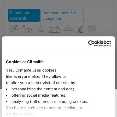
Detectarea
Detectare mobilă a
scurgerilor
scurgerilor
Detector de scurgere Tek-Mate
Senzor încălzit diode.
Cookies at Climalife
Yes, Climalife uses cookies
like everyone else. They allow us
to offer you a better visit of our site by :
personalizing the content and ads;
offering social media features;
× Închideți
analyzing traffic on our site using cookies.
You have the choice to accept, decline, or
Selectați locația dvs.
set them. Don't