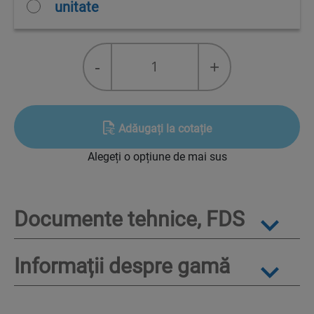
unitate
5
-
+
gm/year
sensitivity
level
checker
Adăugați la cotație
quantity
Alegeți o opțiune de mai sus
Documente tehnice, FDS
Informații despre gamă