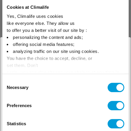
Descoperiți
Cookies at Climalife
Yes, Climalife uses cookies
suportul tehnic
like everyone else. They allow us
to offer you a better visit of our site by :
personalizing the content and ads;
offering social media features;
× Închideți
analyzing traffic on our site using cookies.
Vedeți instrumentele noastre
You have the choice to accept, decline, or
Selectați locația dvs.
tehnice
set them. Don't
geografică pentru a vedea
panic, you can also change your choices at any time in
the Manage Cookies tab.
Consent
oferta noastră locală
Necessary
Selection
Contactați-ne
Preferences
Statistics