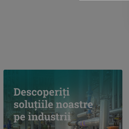
Descoperiți
soluțiile noastre
pe industrii