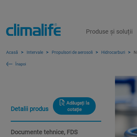
Produse și soluții
Acasă
Intervale
Propulsori de aerosoli
Hidrocarburi
N
Înapoi
Adăugați la
Detalii produs
cotație
Documente tehnice, FDS