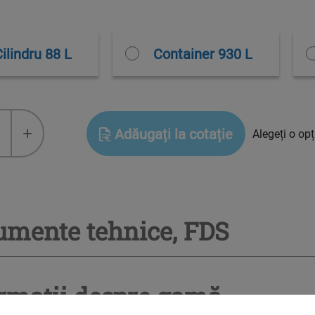
ilindru 88 L
Container 930 L
ay™
+
Adăugați la cotație
Alegeți o op
opan
umente tehnice, FDS
rmații despre gamă