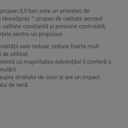
propan 3,5 bari este un amestec de
 NovaSpray ™ propan de calitate aerosol
 calitate constantă și presiune controlată,
nțele pentru un propulsor.
nsității sale reduse, reduce foarte mult
de utilizat.
elentă cu majoritatea solvenților îi conferă o
mulării.
supra stratului de ozon și are un impact
lui de seră.