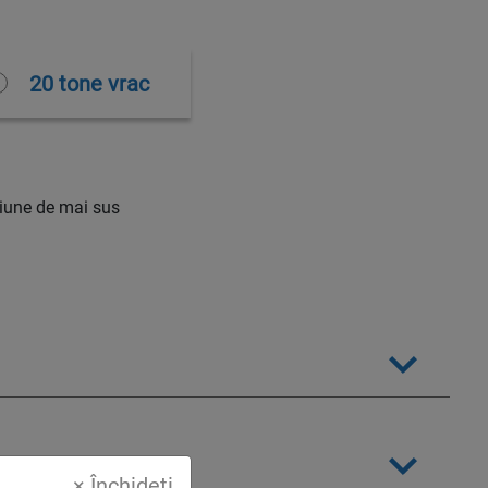
20 tone vrac
țiune de mai sus
× Închideți