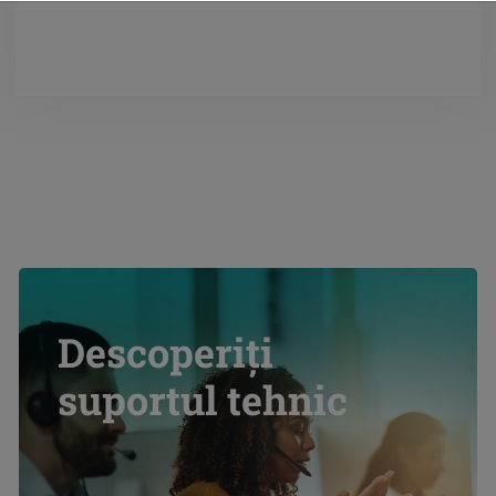
Descoperiți
suportul tehnic