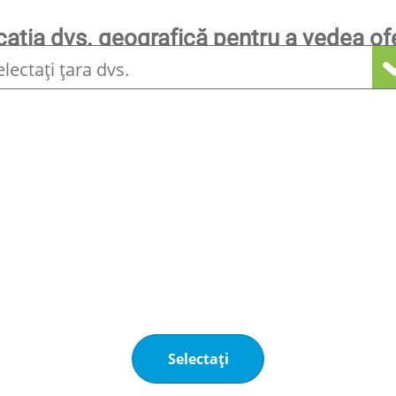
ocația dvs. geografică pentru a vedea of
locală
Alte produse care v-ar putea interesa
Inginerie
Sisteme de stocare și
distribuție
Rezervoare subterane
Proiectarea și instalarea de
rezervoare subterane pentru
depozitarea lichidelor inflamabile.
Selectați