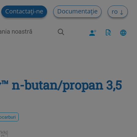
Contactați-ne
Documentație
ro
nia noastră
™ n-butan/propan 3,5
ocarburi