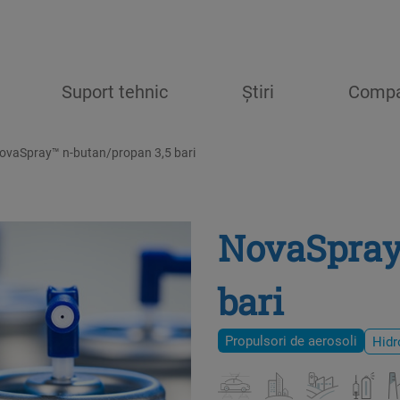
Suport tehnic
Știri
Compa
ovaSpray™ n-butan/propan 3,5 bari
NovaSpray
bari
Propulsori de aerosoli
Hidr