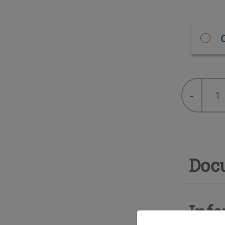
C
NovaSpr
-
n-
butan/pr
3,5
bari
quantity
Doc
Info