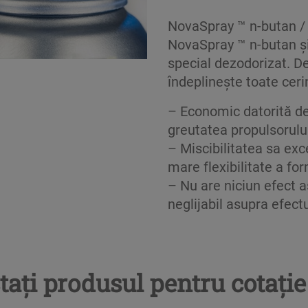
NovaSpray ™ n-butan / 
NovaSpray ™ n-butan și
special dezodorizat. De
îndeplinește toate ceri
– Economic datorită de
greutatea propulsorului 
– Miscibilitatea sa exc
mare flexibilitate a for
– Nu are niciun efect a
neglijabil asupra efectu
tați produsul pentru cotație