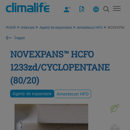
Acasă
Intervale
Agenți de expandare
Amestecuri HFO
NOVEXPANS™ 
Înapoi
NOVEXPANS™ HCFO
1233zd/CYCLOPENTANE
(80/20)
Agenți de expandare
Amestecuri HFO