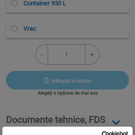
Container 930 L
Vrac
NOVEXPANS™
-
+
HCFO
1233zd/CYCLOPENTANE
(80/20)
quantity
Adăugați la cotație
Alegeți o opțiune de mai sus
Documente tehnice, FDS