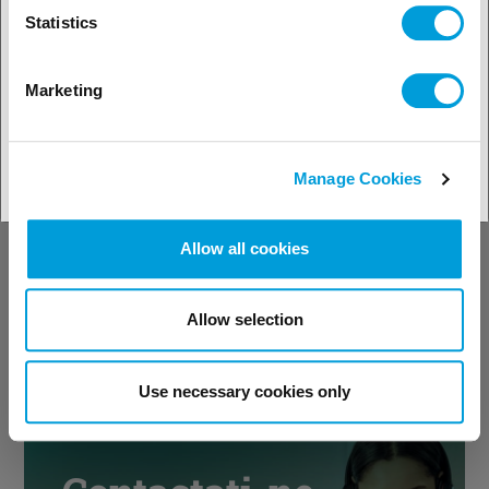
Statistics
Marketing
Descoperiți
suportul tehnic
Manage Cookies
Allow all cookies
Vedeți instrumentele noastre
Allow selection
tehnice
Use necessary cookies only