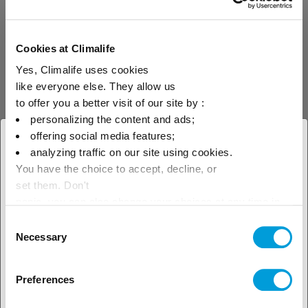
Inginerie
Cookies at Climalife
Informații despre gamă
Yes, Climalife uses cookies
like everyone else. They allow us
to offer you a better visit of our site by :
personalizing the content and ads;
offering social media features;
× Închideți
analyzing traffic on our site using cookies.
Descoperiți
You have the choice to accept, decline, or
Selectați locația dvs.
set them. Don't
soluțiile noastre
geografică pentru a vedea
panic, you can also change your choices at any time in
the Manage Cookies tab.
Consent
pe industrii
oferta noastră locală
Necessary
Selection
Preferences
Vedeți soluțiile noastre