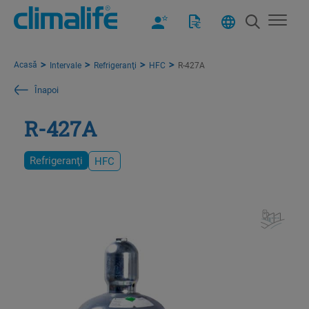
Acasă
Intervale
Refrigeranţi
HFC
R-427A
Înapoi
R-427A
Refrigeranţi
HFC