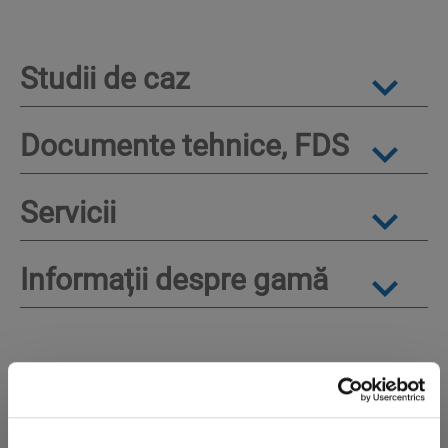
Studii de caz
Documente tehnice, FDS
Servicii
Informații despre gamă
Alte produse care v-ar putea
interesa