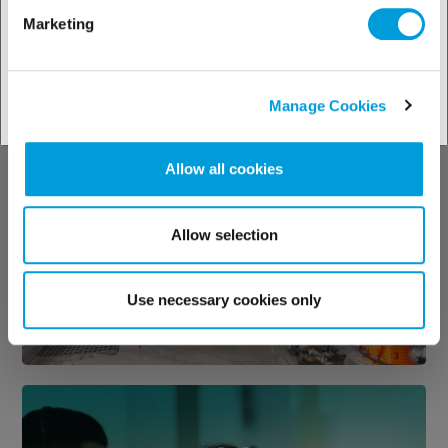
Marketing
Manage Cookies
Descoperiți
soluțiile noastre
Allow all cookies
pe industrii
Allow selection
Use necessary cookies only
Vedeți soluțiile noastre