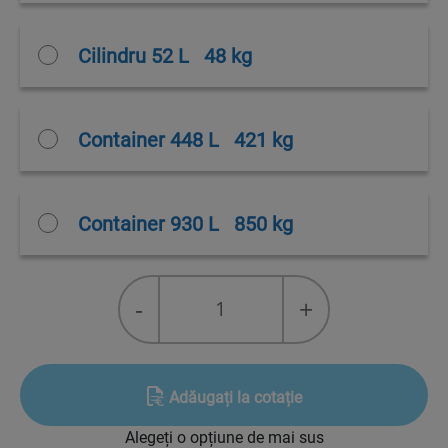
Cilindru 52 L
48 kg
Container 448 L
421 kg
Container 930 L
850 kg
R-
-
+
427A
quantity
Adăugați la cotație
Alegeți o opțiune de mai sus