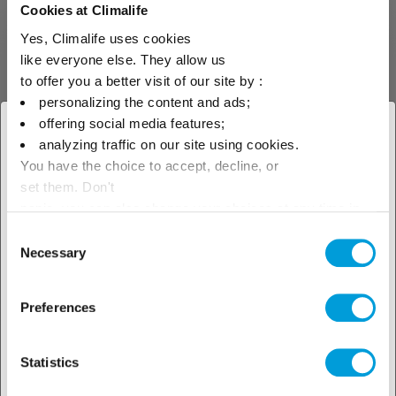
Cookies at Climalife
Yes, Climalife uses cookies
Refrigeranţi
HCFC
like everyone else. They allow us
to offer you a better visit of our site by :
personalizing the content and ads;
R-22
offering social media features;
× Închideți
analyzing traffic on our site using cookies.
R-22 este un
You have the choice to accept, decline, or
Selectați locația dvs.
"hidroclorofluorocarbon"
set them. Don't
refrigerant cu temperatură de
geografică pentru a vedea
panic, you can also change your choices at any time in
vaporizare ridicată folosit pentru
aparatele de aer condiționat de
the Manage Cookies tab.
Consent
oferta noastră locală
uz casnic, comerciale și
Necessary
Selection
industriale.
Preferences
Statistics