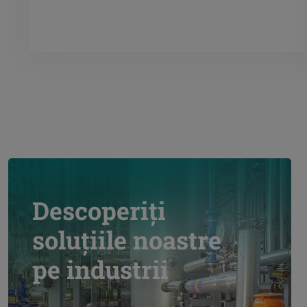
Descoperiți
soluțiile noastre
pe industrii