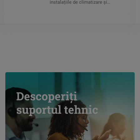
instalațiile de climatizare și
refrigerare (chillere, refrigerare
comercială, refrigerare
industrială).
Descoperiți
suportul tehnic