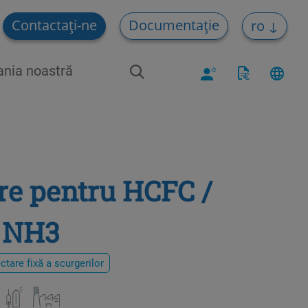
Contactați-ne
Documentație
ro
nia noastră
are pentru HCFC /
/ NH3
ctare fixă a scurgerilor