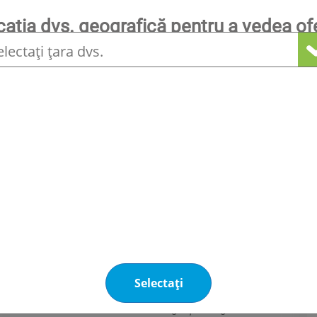
ocația dvs. geografică pentru a vedea of
locală
Alte produse care v-ar putea interesa
Detectarea
Detectare fixă a
scurgerilor
scurgerilor
Detector de scurgere staționar MGS
550
Bacharach MGS 550 este un
detector pentru detectarea
scurgerilor de agenți frigorifici,
Selectați
gaze toxice, combustibili și
oxigen. Se recomandă pentru
detectarea agenților frigorifici din