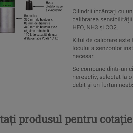
Cilindrii încărcați cu 
calibrarea sensibilităț
HFO, NH3 și CO2.
Kit
ul de calibrare este 
locului a senzorilor ins
necesar.
Se compune dintr-un cil
nereactiv, selectat la 
debit și un furtun neab
tați produsul pentru cotație