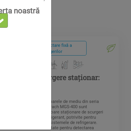
erta noastră
Detectarea
Detectare fixă a
scurgerilor
scurgerilor
Detector de scurgere staționar:
seria MGS 400
Monitoarele de mediu din seria
Bacharach MGS-400 sunt
detectoare staționare de scurgeri
de refrigerant, potrivite pentru
toate sistemele de refrigerare.
Proiectate pentru detectarea