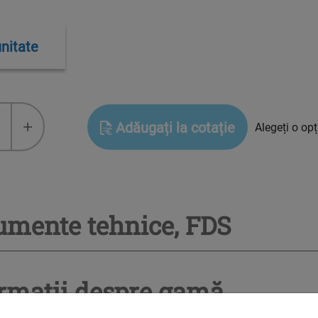
nitate
+
Adăugați la cotație
Alegeți o op
umente tehnice, FDS
rmații despre gamă