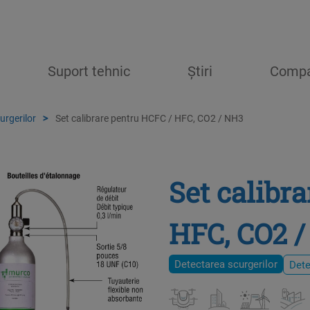
Suport tehnic
Știri
Compa
urgerilor
Set calibrare pentru HCFC / HFC, CO2 / NH3
Set calibr
HFC, CO2 
Detectarea scurgerilor
Dete