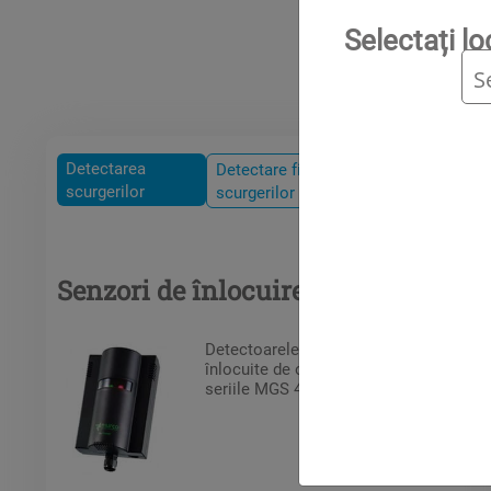
Selectați l
Detectarea
Detectare fixă a
scurgerilor
scurgerilor
Senzori de înlocuire MGS 150
Detectoarele MGS 150 sunt acum
înlocuite de o nouă gamă:
seriile MGS 400 și MGS 550.