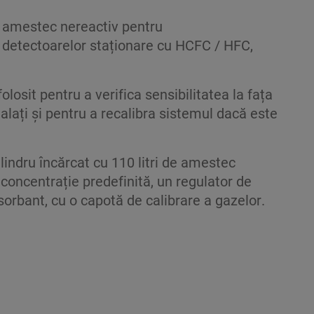
un amestec nereactiv pentru
ii detectoarelor staționare cu HCFC / HFC,
folosit pentru a verifica sensibilitatea la fața
talați și pentru a recalibra sistemul dacă este
indru încărcat cu 110 litri de amestec
o concentrație predefinită, un regulator de
sorbant, cu o capotă de calibrare a gazelor
.