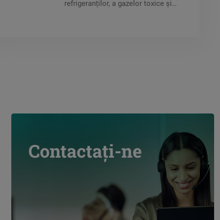
refrigeranților, a gazelor toxice și
combustibile, acestea detectează
HFO / amestecuri (HFO-HFC) /
HFC / R-290 / NH3 / CO2 și ajută
la asigurarea siguranței personale,
reducând în același timp
scurgerile.
Contactați-ne