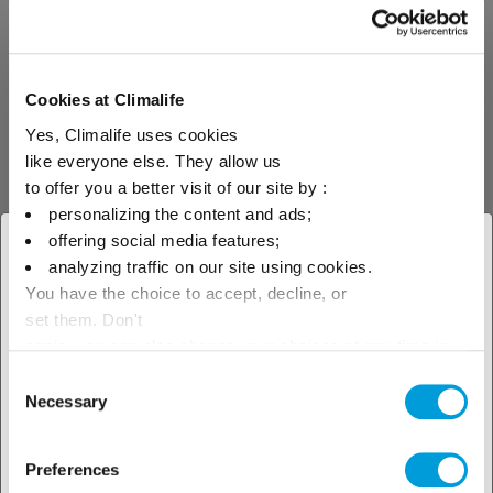
Cookies at Climalife
Yes, Climalife uses cookies
Узнайте о
like everyone else. They allow us
to offer you a better visit of our site by :
нашей
personalizing the content and ads;
технической
offering social media features;
× Закрыть
analyzing traffic on our site using cookies.
поддержке
You have the choice to accept, decline, or
Выберите свое
set them. Don't
географическое положение,
panic, you can also change your choices at any time in
Смотрите наши технические
the Manage Cookies tab.
Consent
чтобы узнать о наших
ресурсы
Necessary
Selection
локальных предложениях
Preferences