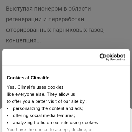
Выступая пионером в области
регенерации и переработки
фторированных парниковых газов,
концепция...
+10% ТО
Cookies at Climalife
Yes, Climalife uses cookies
Инвестиции в НИОКР
like everyone else. They allow us
to offer you a better visit of our site by :
personalizing the content and ads;
offering social media features;
× Закрыть
analyzing traffic on our site using cookies.
+ 30 млн
You have the choice to accept, decline, or