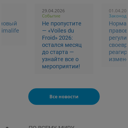
29.04.2026
01.04.20
Событие
Законод
 новый
Не пропустите
Норма
imalife
— «Voiles du
правов
Froid» 2026:
регули
остался месяц
своев
до старта —
реагир
узнайте все о
измен
мероприятии!
Все новости
ПО ВСЕМУ МИРУ