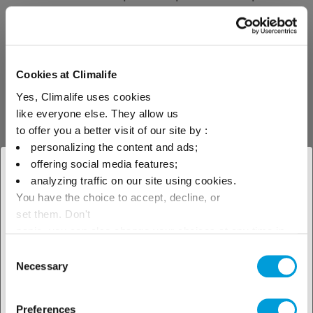
знаках: в частности, это касается
логотипа Сайта, логотипов его партнеров,
опубликованных текстов, фотографий,
рисунков, схем, фонограмм, видеоклипов,
Cookies at Climalife
символов и т.д. CLIMALIFE оставляет за
Yes, Climalife uses cookies
собой все права на эти элементы.
like everyone else. They allow us
to offer you a better visit of our site by :
Все права на эти материалы защищены.
personalizing the content and ads;
Соответственно, любое воспроизведение,
offering social media features;
× Закрыть
представление, использование,
analyzing traffic on our site using cookies.
адаптация, модификация, включение,
You have the choice to accept, decline, or
Выберите свое
set them. Don't
перевод, коммерциализация, частично
географическое положение,
panic, you can also change your choices at any time in
или полностью, любым способом и на
the Manage Cookies tab.
Consent
любом носителе (бумажном, цифровом и
чтобы узнать о наших
Necessary
Selection
т.д.) запрещено без предварительного
локальных предложениях
письменного разрешения CLIMALIFE.
Preferences