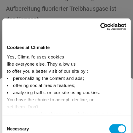
Aufbereitung fluorierter Treibhausgase ist
das Konzept
Cookies at Climalife
>10%
Yes, Climalife uses cookies
like everyone else. They allow us
F&E-Investitionen
to offer you a better visit of our site by :
personalizing the content and ads;
offering social media features;
× Schliessen
analyzing traffic on our site using cookies.
You have the choice to accept, decline, or
Wählen Sie Ihren geografischen
set them. Don't
>30 Mio.
Standort, um unser lokales
panic, you can also change your choices at any time in
the Manage Cookies tab.
Consent
Angebot zu sehen
t CO2 Äq. werden
Necessary
Selection