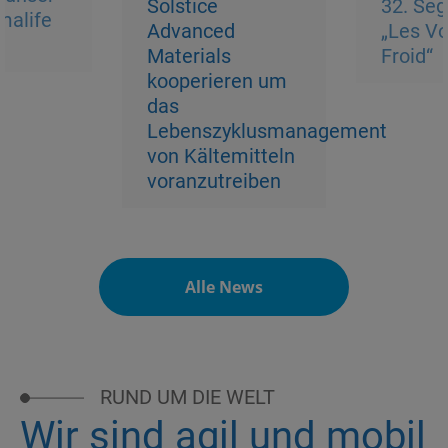
Solstice
32. Seg
malife
Advanced
„Les Vo
Materials
Froid“
kooperieren um
das
Lebenszyklusmanagement
von Kältemitteln
voranzutreiben
Alle News
RUND UM DIE WELT
Wir sind agil und mobil