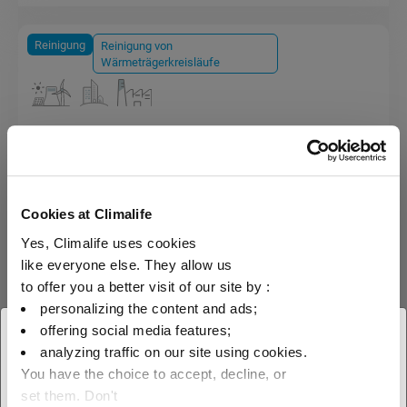
Reinigung
Reinigung von
Wärmeträgerkreisläufe
SolRnett
Teerentferner für Solarwärmesysteme
Cookies at Climalife
Yes, Climalife uses cookies
like everyone else. They allow us
to offer you a better visit of our site by :
personalizing the content and ads;
offering social media features;
× Schliessen
analyzing traffic on our site using cookies.
You have the choice to accept, decline, or
Wählen Sie Ihren geografischen
Alle Produkte
set them. Don't