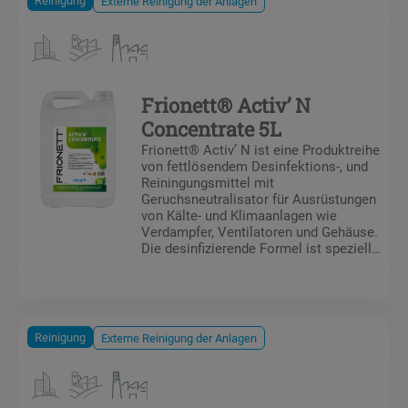
Externe Reinigung der Anlagen
Frionett® Activ’ N
Concentrate 5L
Frionett® Activ’ N ist eine Produktreihe
von fettlösendem Desinfektions-, und
Reiningungsmittel mit
Geruchsneutralisator für Ausrüstungen
von Kälte- und Klimaanlagen wie
Verdampfer, Ventilatoren und Gehäuse.
Die desinfizierende Formel ist speziell
für die wirksame Behandlung von
Wärmetauschern gegen Bakterien,
Hefen und Viren geeignet. Frionett®
Activ’ N 5 L wird verdünnt zur Wartung
von Kälte- und Klimaanlagen
Reinigung
Externe Reinigung der Anlagen
(insbesondere für Verdampfer und
Kühlmöbel in Supermärkten)
verwendet. Es reinigt, entfettet und
beseitigt Bakterien, Hefen, Viren,