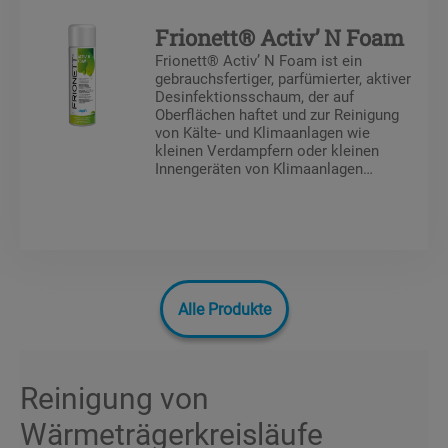
Schmutz und schlechte Gerüche.
Frionett® Activ’ N Foam
Frionett® Activ’ N Foam ist ein
gebrauchsfertiger, parfümierter, aktiver
Desinfektionsschaum, der auf
Oberflächen haftet und zur Reinigung
von Kälte- und Klimaanlagen wie
kleinen Verdampfern oder kleinen
Innengeräten von Klimaanlagen
eingesetzt wird. Er reinigt, entfettet und
beseitigt Bakterien, Hefen, Viren,
Schmutz sowie unangenehme Gerüche.
Die Produktreihe Frionett® Activ’ N
umfasst Reinigungs‑, Desinfektions‑,
Entfettungs‑ und
Deodorierungsprodukte für Kälte- und
Alle Produkte
Klimaanlagen wie Verdampfer,
Ventilatoren und Gehäuse. Die
desinfizierende Formulierung wurde
speziell für eine wirksame Behandlung
gegen Bakterien, Hefen und Viren
Reinigung von
entwickelt.
Wärmeträgerkreisläufe