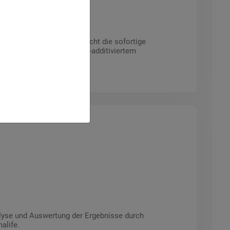
W
Acitest Unipro WW ermöglicht die sofortige
on additiviertem und nicht-additiviertem
von seinem Typ.
lyse und Auswertung der Ergebnisse durch
alife.