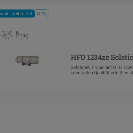
sole-Treibmittel
HFO
HFO 1234ze Solsti
Solstice® Propellant HFO 1234z
konstanten Qualität erfüllt es a