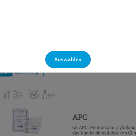
Acitest Unipro W
Das von Climalife entwickelte 
Überprüfung des Säuregehalts v
Kältemaschinenöl, unabhängig 
Auswählen
lysen
Wärmeträger
APC
Kit APC: Periodische Glykolana
das Kundendienstlabor von Clim