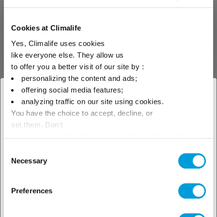
an, indem wir all unsere
Kompetenzen und unser
Fachwissen im Hinblick auf die
Cookies at Climalife
Kontrollen durch eine
zugelassene Stelle einbringen.
Yes, Climalife uses cookies
Die gesetzlich vorgeschriebene
like everyone else. They allow us
Wartung von Gasbehältern, die
to offer you a better visit of our site by :
auf dem Erlass vom 20.
November 2017 basiert, bezieht
personalizing the content and ads;
sich auf folgende Punkte:
offering social media features;
Neuqualifizierung des
× Schliessen
analyzing traffic on our site using cookies.
Gasbehälters alle 10 Jahre: Der
Behälter muss geleert werden.
You have the choice to accept, decline, or
Wählen Sie Ihren geografischen
Eine Innenbesichtigung und eine
set them. Don't
hydraulische Prüfung müssen
Standort, um unser lokales
panic, you can also change your choices at any time in
von einer Prüfstelle durchgeführt
werden. Periodische Inspektion
the Manage Cookies tab.
Consent
Angebot zu sehen
des Lagers alle 4 Jahre:
Veranstaltungen
Necessary
Selection
Entleerung des Lagers und
Innenbesichtigung durch eine
Kontrollstelle"
Preferences