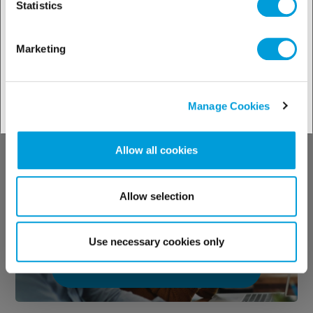
Statistics
Zu Ihrem kalender
Marketing
Manage Cookies
Technischer
Allow all cookies
Support
Allow selection
Use necessary cookies only
Zu unseren technischen Tools