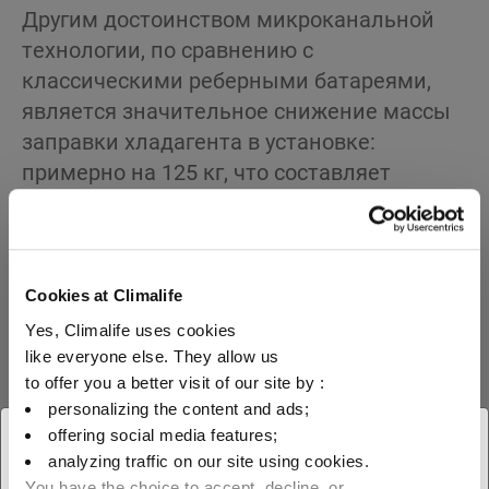
Другим достоинством микроканальной
технологии, по сравнению с
классическими реберными батареями,
является значительное снижение массы
заправки хладагента в установке:
примерно на 125 кг, что составляет
порядка 20 % от общей массы
холодильной установки. Таким образом,
используя хладагент R-407F с более
низким коэффициентом GWP, чем у R-
Cookies at Climalife
404A, пользователь снижает углеродный
Yes, Climalife uses cookies
след более чем на 140 т эквивалент-CO
в
like everyone else. They allow us
2
год, который напрямую связан с
to offer you a better visit of our site by :
personalizing the content and ads;
выбросами парниковых газов.
offering social media features;
× Закрыть
Кроме того, уровень производительности
analyzing traffic on our site using cookies.
You have the choice to accept, decline, or