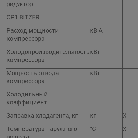
редуктор
CP1 BITZER
Расход мощности
кВ А
компрессора
Холодопроизводительность
кВт
компрессора
Мощность отвода
кВт
компрессора
Холодильный
коэффициент
Заправка хладагента, кг
кг
X
Температура наружного
°C
X
воздуха