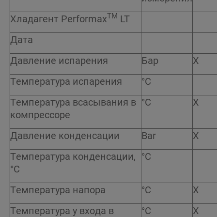
TM
Хладагент Performax
LT
Дата
Давление испарения
Бар
X
Температура испарения
°C
Температура всасывания в
°C
X
компрессоре
Давление конденсации
Bar
X
Температура конденсации,
°C
°C
Температура напора
°C
X
Температура у входа в
°C
X