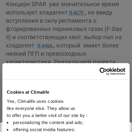
Концерн SPAR уже значительное время
использует хладагент
, но ввиду
R-407F
вступления в силу регламента о
фторированных парниковых газах (F-Gas
II) и соответствующих квот, выбор пал на
хладагент
, который имеет более
R-448А
низкий ПГП и превосходные
характеристики. Реализацией проекта
занималась компания Wieman
Koeltechniek, расположенная в городе Де
Меерн.
Cookies at Climalife
Yes, Climalife uses cookies
like everyone else. They allow us
to offer you a better visit of our site by :
Техническое решение,
personalizing the content and ads;
предложенное Wieman
offering social media features;