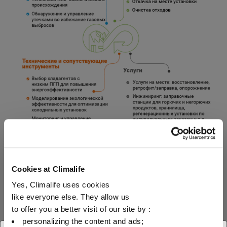
Cookies at Climalife
Yes, Climalife uses cookies
Открытие центра передового опыта в
like everyone else. They allow us
области циркулярной экономики
to offer you a better visit of our site by :
personalizing the content and ads;