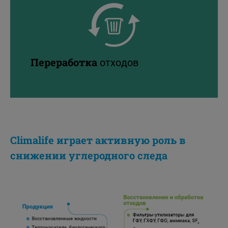
Переработка
отходов
Climalife играет активную роль в
снижении углеродного следа