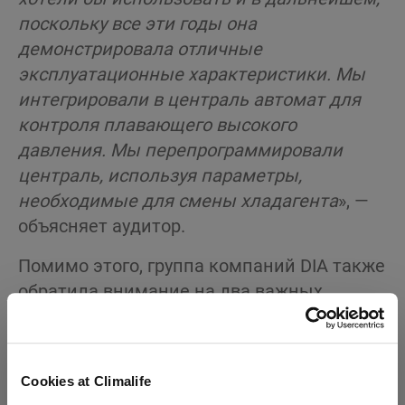
поскольку все эти годы она
демонстрировала отличные
эксплуатационные характеристики. Мы
интегрировали в централь автомат для
контроля плавающего высокого
давления. Мы перепрограммировали
централь, используя параметры,
необходимые для
смены хладагента
», —
объясняет аудитор.
Помимо этого, группа компаний DIA также
обратила внимание на два важных
момента. Трубки могут оказаться
слишком малы, что не только приведет к
уменьшению среднего объема заправки
Cookies at Climalife
хладагентом, но и к уменьшению