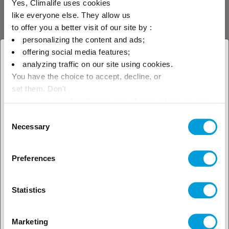
Yes, Climalife uses cookies
холодопроизводительности централи на
like everyone else. They allow us
35–45 %, в зависимости от температуры
to offer you a better visit of our site by :
окружающего воздуха. Аудитор добавляет,
personalizing the content and ads;
что если установка сможет выдержать эту
offering social media features;
× Закрыть
потерю, она получит значительные
analyzing traffic on our site using cookies.
преимущества: сможет работать с более
You have the choice to accept, decline, or
Выберите свое
set them. Don't
низким давлением и не будет
географическое положение,
panic, you can also change your choices at any time in
отключаться при высоком давлении во
the Manage Cookies tab.
Consent
время жарких сезонов; у испарителя
чтобы узнать о наших
Necessary
Selection
остается большой запас емкости , а
локальных предложениях
среднее давление уменьшается
Preferences
наполовину. В таком случае машины
работают с меньшей нагрузкой, а риск
Statistics
утечки значительно снижается. »
Если система не сможет работать с такой
Marketing