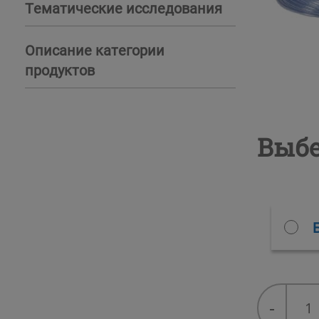
Тематические исследования
Описание категории
продуктов
Выбе
Регенер
-
бочонок