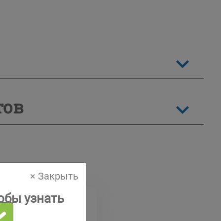
тов
× Закрыть
обы узнать
стка