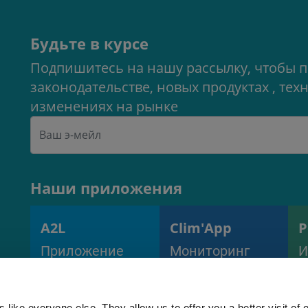
Будьте в курсе
Подпишитесь на нашу рассылку, чтобы п
законодательстве, новых продуктах , т
изменениях на рынке
Наши приложения
A2L
Clim'App
Р
Приложение
Мониторинг
И
расчета
оборудования и
п
заправки A2L
процессов
х
(EN378)
 like everyone else. They allow us to offer you a better visit of o