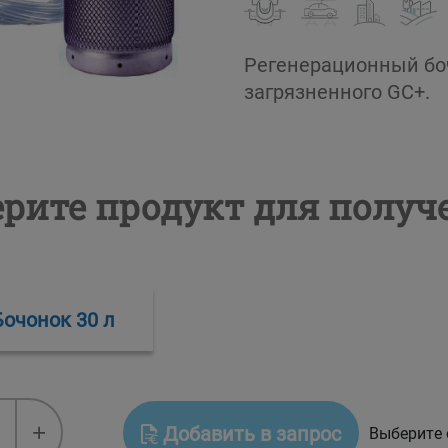
Регенерационный боч
загрязненного GC+.
рите продукт для полу
Бочонок 30 л
ационный
+
Добавить в запрос
Выберите