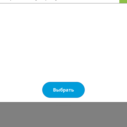
еттогаз GC+)
Набор соединений
GC+ (Неттогаз GC+
ма NETTOGAZ GC+
значена для внутренней
Соединения
и холодильных контуров
ших систем охлаждения
иционирования (для
шленного применения
ilisolv®)
Выбрать