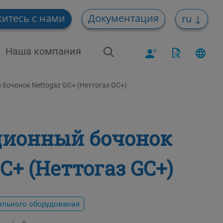
итесь с нами
Документация
ru
Наша компания
бочонок Nettogaz GC+ (Неттогаз GC+)
ционный бочонок
GC+ (Неттогаз GC+)
ильного оборудования