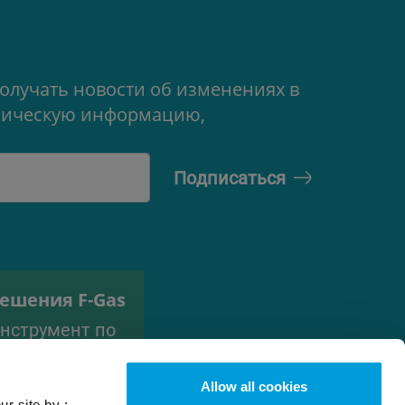
олучать новости об изменениях в
ехническую информацию,
ешения F-Gas
нструмент по
одбору
ладагента
Allow all cookies
ur site by :