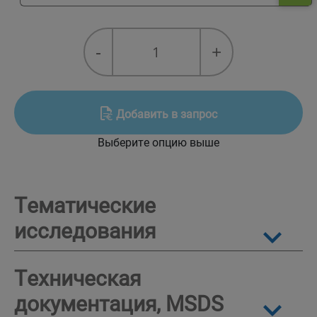
Greenway®
-
+
Neo
Heat
Pump
N
Добавить в запрос
готовый
Выберите опцию выше
к
использованию
для
Тематические
тепловых
исследования
насосов
quantity
Техническая
документация, MSDS