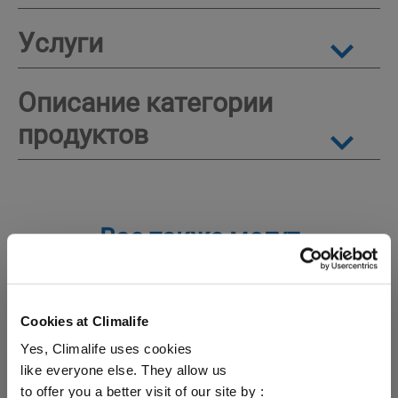
Услуги
Описание категории
продуктов
Вас также могут
заинтересовать
Cookies at Climalife
Анализы
Теплоносители
Yes, Climalife uses cookies
like everyone else. They allow us
to offer you a better visit of our site by :