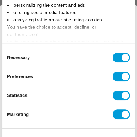
APC анализ теплоносителя
personalizing the content and ads;
offering social media features;
× Закрыть
Набор APC для
analyzing traffic on our site using cookies.
периодического анализа
You have the choice to accept, decline, or
теплоносителей и
Выберите свое
последующей расшифровкой
set them. Don't
результатов в лаборатории
географическое положение,
panic, you can also change your choices at any time in
Climalife.
the Manage Cookies tab.
Consent
чтобы узнать о наших
Necessary
Selection
локальных предложениях
Preferences
Хладагенты
Смеси ГФУ / ГФО
Statistics
R-455A
Marketing
R-455A неазеотропная смесь
газов ГФУ/ГФO с ПГП (GWP)
<150.