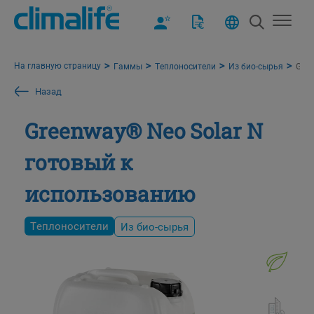
На главную страницу
Гаммы
Теплоносители
Из био-сырья
Gree
Назад
Greenway® Neo Solar N
готовый к
использованию
Теплоносители
Из био-сырья