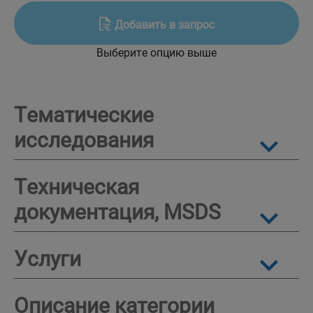
N
готовый
Добавить в запрос
к
Выберите опцию выше
использованию
quantity
Тематические
исследования
Техническая
документация, MSDS
Услуги
Описание категории