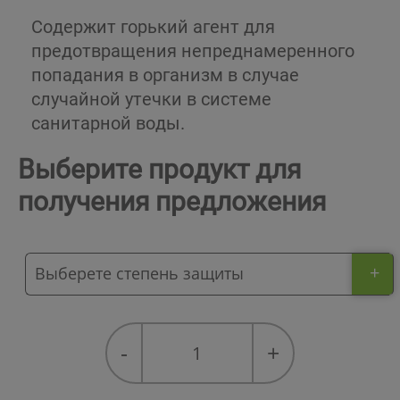
Cодержит горький агент для
предотвращения непреднамеренного
попадания в организм в случае
случайной утечки в системе
санитарной воды.
Выберите продукт для
получения предложения
+
Greenway®
-
+
Neo
Solar