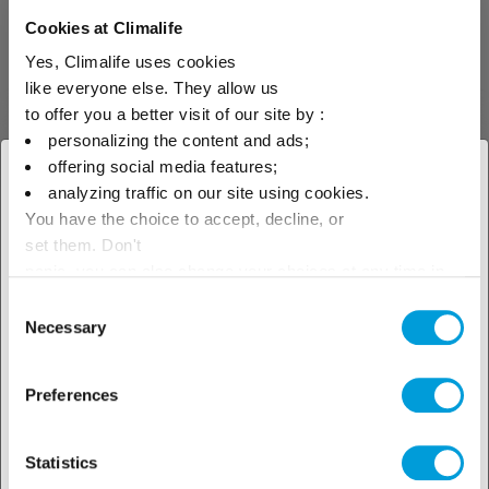
результатов в лаборатории
Climalife.
Cookies at Climalife
Yes, Climalife uses cookies
like everyone else. They allow us
to offer you a better visit of our site by :
personalizing the content and ads;
Чистящие
Очистка каналов для
offering social media features;
средства
теплоносителей
× Закрыть
analyzing traffic on our site using cookies.
You have the choice to accept, decline, or
Выберите свое
set them. Don't
SolRnett (СолРнетт)
географическое положение,
panic, you can also change your choices at any time in
the Manage Cookies tab.
Consent
чтобы узнать о наших
Necessary
Смолоочиститель для
Selection
солнечных термических
локальных предложениях
систем
Preferences
Statistics