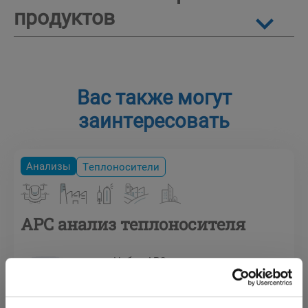
продуктов
Вас также могут
заинтересовать
Анализы
Теплоносители
APC анализ теплоносителя
Набор APC для
периодического анализа
теплоносителей и
последующей расшифровкой