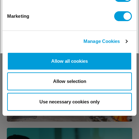
Marketing
Manage Cookies
Наши решения
по отраслям
Allow all cookies
промышленности
Allow selection
Use necessary cookies only
Искать решение