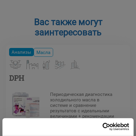
Вас также могут
заинтересовать
Анализы
Масла
DPH
Периодическая диагностика
холодильного масла в
системе и сравнение
результатов с идеальными
величинами + рекомендации
Climalife.