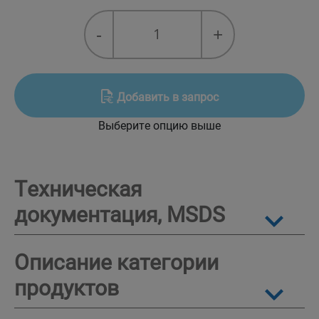
Suniso
-
+
GS
(масло
Сунисо
GS)
Добавить в запрос
quantity
Выберите опцию выше
Техническая
документация, MSDS
Описание категории
продуктов