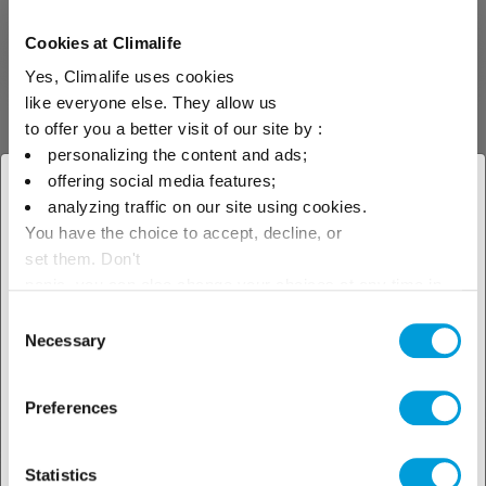
Cookies at Climalife
Yes, Climalife uses cookies
Анализы
Масла
like everyone else. They allow us
to offer you a better visit of our site by :
personalizing the content and ads;
Acitest Unipro WW
offering social media features;
× Закрыть
analyzing traffic on our site using cookies.
Разработанный компанией
You have the choice to accept, decline, or
Выберите свое
Climalife Acitest Unipro WW
set them. Don't
позволяет мгновенно
географическое положение,
panic, you can also change your choices at any time in
проверить уровень
кислотности холодильного
the Manage Cookies tab.
Consent
чтобы узнать о наших
масла - использованного и
Necessary
Selection
нет, независимо от его
природы.
локальных предложениях
Preferences
Statistics