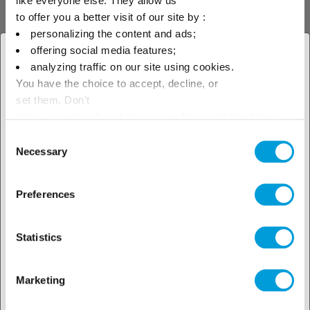
like everyone else. They allow us
to offer you a better visit of our site by :
personalizing the content and ads;
Описание систем,
offering social media features;
× Закрыть
analyzing traffic on our site using cookies.
сравниваемых с помощью
You have the choice to accept, decline, or
Выберите свое
set them. Don't
модели экологической
географическое положение,
panic, you can also change your choices at any time in
the Manage Cookies tab.
эффективности, проверенной
Consent
чтобы узнать о наших
Necessary
Selection
локальных предложениях
компанией Cemafroid
Preferences
A – Бустер СО2 с прямым расширением
для 3 средне- и низкотемпературных
Statistics
холодильных камер.
Marketing
B – Конденсаторная группа R-455A с