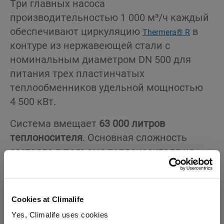
Три главных насоса
производительностью 1 000 м³/ч каждый
обеспечивают циркуляцию
в
Thermera® R
контуре из нержавеющей стали с
номинальным диаметром DN 500 для
питания трех пластинчатых
теплообменников удельной мощностью
4 500 кВт.
Система вмещает
63 000 литров
теплоносителя
. Основная сложность
состояла в подъеме теплоносителя из
автоцистерн на высоту 30 м для
заполнения установки. Для этого было
соединено не меньше 14 шлангов
Cookies at Climalife
высокого давления длиной 6 метров
Yes, Climalife uses cookies
каждый и использован насос с давлением