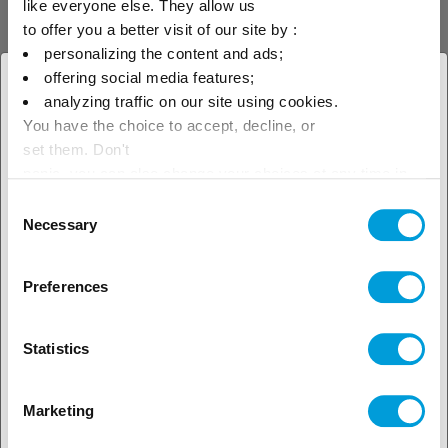
like everyone else. They allow us
нагнетания порядка 7 бар. Заполнение
to offer you a better visit of our site by :
системы заняло 1,5 дня.
personalizing the content and ads;
offering social media features;
По завершении заполнения команда
× Закрыть
analyzing traffic on our site using cookies.
вновь проверила эффективность защиты
You have the choice to accept, decline, or
Выберите свое
от замерзания и многократно
set them. Don't
географическое положение,
задействовала главные насосы для
panic, you can also change your choices at any time in
the Manage Cookies tab.
тщательного удаления кислорода. С
Consent
чтобы узнать о наших
Necessary
Selection
момента ввода в эксплуатацию в августе
локальных предложениях
2015 года установка работает безупречно.
Preferences
Благодаря своим физическим
характеристикам и экологической
Statistics
чистоте, теплоноситель
на
Thermera® R
основе бетаина удовлетворил всем
Marketing
ожиданиям автомобилестроительной
компании.