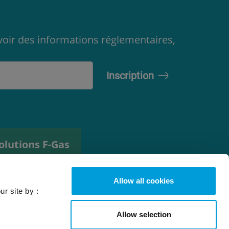
oir des informations réglementaires,
olutions F-Gas
util de sélection
es fluides
Allow all cookies
rigorigènes
ur site by :
Allow selection