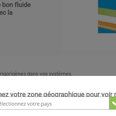
e bon fluide
ec la
 frigorigènes dans vos systèmes.
és pour la maintenance des installations existante
gorigènes à faible PRG pour vos nouvelles installati
nez votre zone géographique pour voir n
 gratuitement sur
Apple Store
et
Android
!
locale