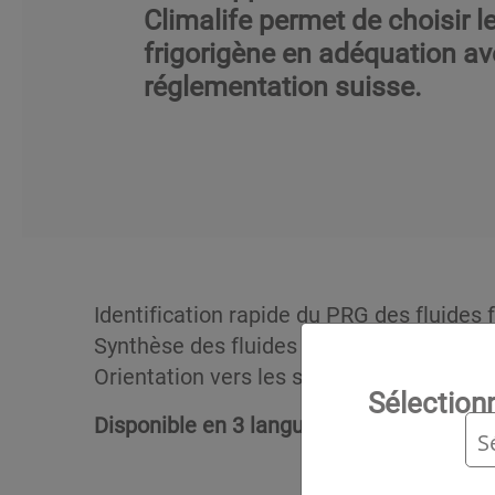
Climalife permet de choisir l
frigorigène en adéquation av
réglementation suisse.
Identification rapide du PRG des fluides
Synthèse des fluides frigorigènes autoris
Orientation vers les solutions fluides fri
Sélection
Disponible en 3 langues
, téléchargez-là