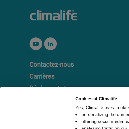
Contactez-nous
Carrières
Réglementation
Charte Éthique
Cookies at Climalife
Yes, Climalife uses cookies
personalizing the conte
offering social media fe
analyzing traffic on our