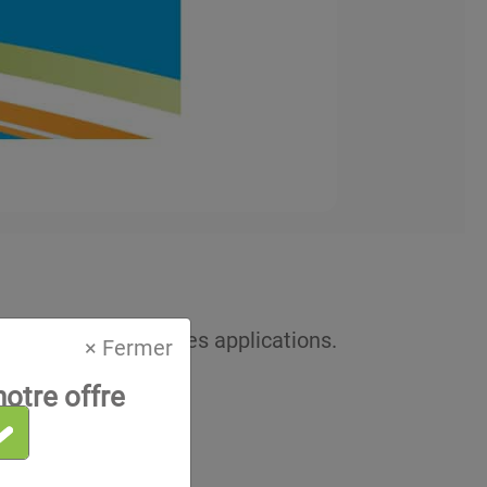
s dans les différentes applications.
× Fermer
ons.
otre offre