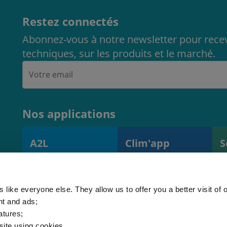
Restez connectés
Abonnez-vous à notre newsletter pour recev
techniques, sur les produits et le marché.
Nos applications
A2L
Clim'app
S
Calculateur de
Contrôle des
O
charge A2L
opérations et des
d
(EN378)
équipements
f
 like everyone else. They allow us to offer you a better visit of o
nt and ads;
atures;
 site using cookies.