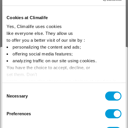
Cookies at Climalife
Zu unserem Solution finder
Yes, Climalife uses cookies
like everyone else. They allow us
to offer you a better visit of our site by :
personalizing the content and ads;
offering social media features;
Technischer
× Schliessen
analyzing traffic on our site using cookies.
You have the choice to accept, decline, or
Wählen Sie Ihren geografischen
Support
set them. Don't
Standort, um unser lokales
panic, you can also change your choices at any time in
the Manage Cookies tab.
Consent
Angebot zu sehen
Necessary
Selection
Zu unseren technischen Tools
Preferences