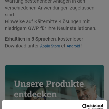
Wartung bestehender Anlagen in den
verschiedenen Anwendungen zugelassen
sind.
Hinweise auf Kältemittel-Lösungen mit
niedrigem GWP für Ihre Neuinstallationen.
Erhältlich in 3 Sprachen
, kostenloser
Download unter
et
!
Apple Store
Android
Unsere Produkte
entdecken