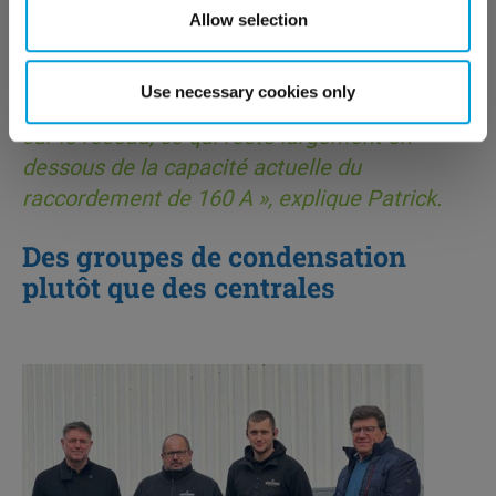
Allow selection
«
En choisissant des groupes de froid
fonctionnant aux fluides A2L, nous avons une
Use necessary cookies only
consommation électrique maximale de 110 A
sur le réseau, ce qui reste largement en
dessous de la capacité actuelle du
raccordement de 160 A
», explique Patrick.
Des groupes de condensation
plutôt que des centrales