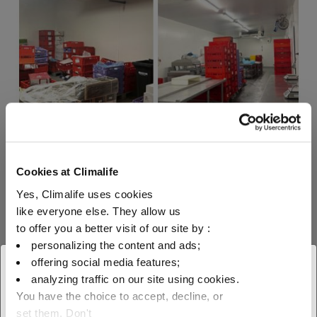
Cookies at Climalife
Yes, Climalife uses cookies
Vanpraet s’oriente alors vers des fluides
like everyone else. They allow us
frigorigènes A2L à ultra bas GWP. Les
to offer you a better visit of our site by :
groupes de condensation utilisant des fluides
personalizing the content and ads;
A2L sont plus performants sur le plan
offering social media features;
× Fermer
énergétique et consomment moins
analyzing traffic on our site using cookies.
You have the choice to accept, decline, or
d’électricité. En collaboration avec HEYTEC,
Sélectionnez votre zone
set them. Don't