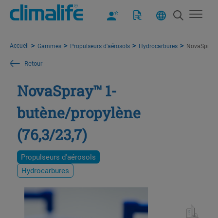
Accueil
Gammes
Propulseurs d'aérosols
Hydrocarbures
NovaSpray™ 
Retour
NovaSpray™ 1-
butène/propylène
(76,3/23,7)
Propulseurs d'aérosols
Hydrocarbures