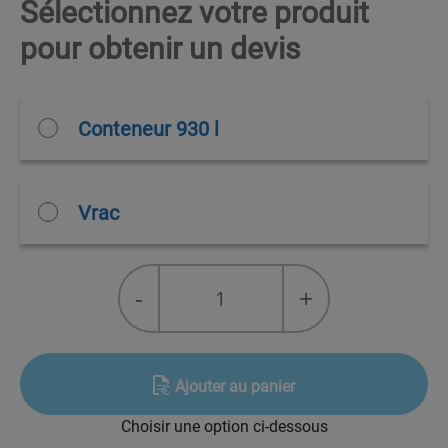
Sélectionnez votre produit
pour obtenir un devis
Conteneur 930 l
Vrac
quantité
-
+
de
NovaSpray™
1-
butène/propylène
Ajouter au panier
(76,3/23,7)
Choisir une option ci-dessous