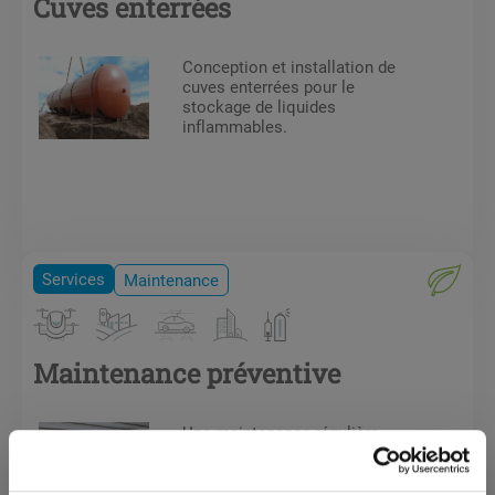
Cuves enterrées
Conception et installation de
cuves enterrées pour le
stockage de liquides
inflammables.
Services
Maintenance
Maintenance préventive
Une maintenance régulière
permet de prévenir les
interruptions de production et de
s'assurer du bon