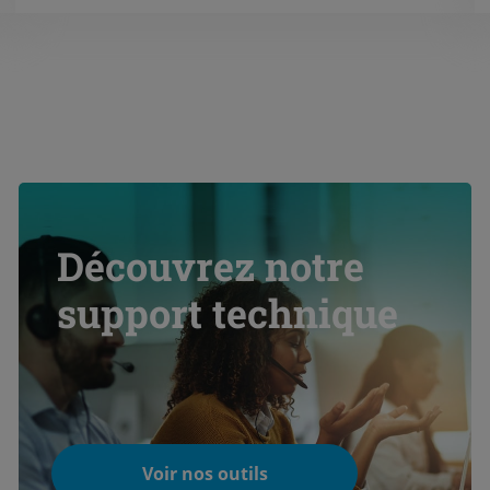
dispose des certifications et
habilitations nécessaires aux
interventions sur site (certificat F-
Gas, habilitation électrique,
CACES, DESP ...)
Découvrez notre
support technique
Voir nos outils