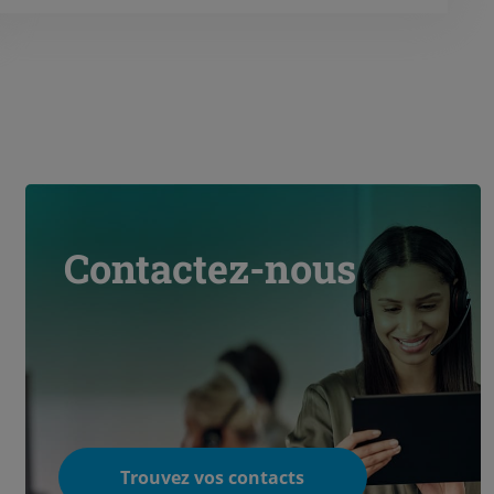
les points suivants :
Requalification du stockage gaz
tous les 10 ans : Le stockage doit
être vidé. Une visite intérieure et
une épreuve hydraulique doivent
être réalisées par un organisme
de contrôle Inspection périodique
du stockage tous les 4 ans :
Vidange du stockage et visite
intérieure par un organisme de
contrôle
Contactez-nous
Trouvez vos contacts