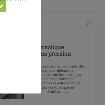
sser
Services
Maintenance
Maintenance périodique
équipements sous pression
Nous proposons à nos clients des
opérations de maintenance
réglementaire sur les stockages
gaz en apportant toutes nos
compétences et notre expertise
en vue des contrôles par un
organisme habilité. La
maintenance réglementaire des
stockages gaz basée sur l’arrêté
du 20 Novembre 2017 porte sur