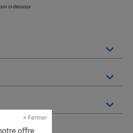
tion ci-dessous
× Fermer
otre offre