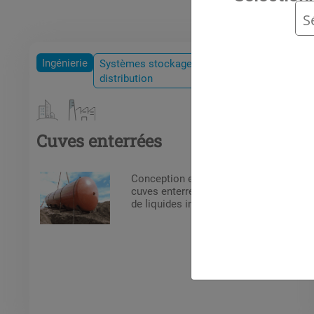
Aut
Ingénierie
Systèmes stockage &
distribution
Cuves enterrées
Conception et installation de
cuves enterrées pour le stockage
de liquides inflammables.