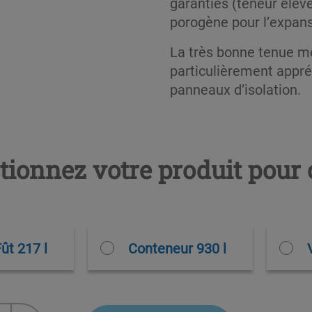
garanties (teneur élev
porogène pour l’expan
La très bonne tenue m
particulièrement appré
panneaux d’isolation.
tionnez votre produit pour 
ût 217 l
Conteneur 930 l