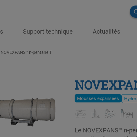
C
ns
Support technique
Actualités
NOVEXPANS™ n-pentane T
NOVEXPAN
Mousses expansées
Hydro
Le NOVEXPANS™ n-penta