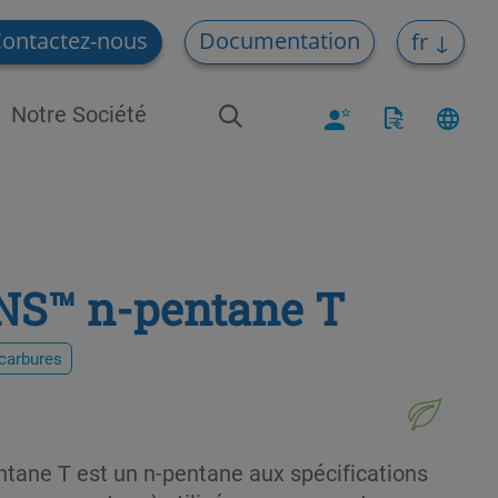
ontactez-nous
Documentation
fr
Notre Société
S™ n-pentane T
carbures
ne T est un n-pentane aux spécifications