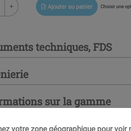
+
Ajouter au panier
Choisir une op
ANS™
uments techniques, FDS
nierie
ormations sur la gamme
nez votre zone géographique pour voir n