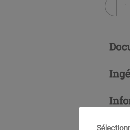
-
de
NOVEXP
n-
pentane
T
Doc
Ingé
Inf
Sélection