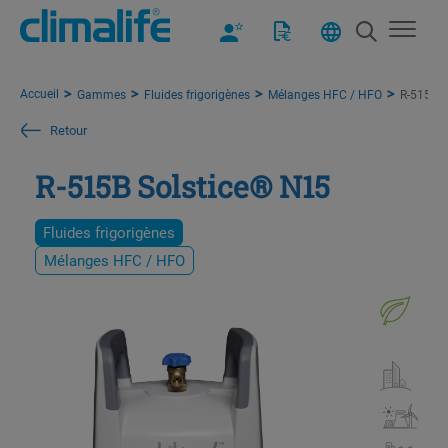
Accueil
Gammes
Fluides frigorigènes
Mélanges HFC / HFO
R-515B S
Retour
R-515B Solstice® N15
Fluides frigorigènes
Mélanges HFC / HFO