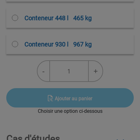
Conteneur 448 l
465 kg
Conteneur 930 l
967 kg
quantité
-
+
de
R-
515B
Solstice®
Ajouter au panier
N15
Choisir une option ci-dessous
Cas d'études