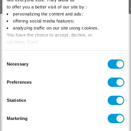
to offer you a better visit of our site by :
R-1234ze Solstice® ze
personalizing the content and ads;
offering social media features;
× Fermer
analyzing traffic on our site using cookies.
Le Solstice® ze est un fluide
You have the choice to accept, decline, or
frigorigène fluoré de la famille
Sélectionnez votre zone
des hydrofluoro-olefines (HFO) à
set them. Don't
très faible GWP, destiné aux
géographique pour voir notre
panic, you can also change your choices at any time in
applications frigorifiques et de
the Manage Cookies tab.
conditionnement d'air.
Consent
offre locale
Necessary
Selection
Preferences
Statistics
Marketing