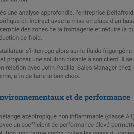
ès une analyse approfondie, l’entreprise Deltafro
gorifique dit indirect avec la mise en place d’un ba
nsemble des zones de la fromagerie et réduire la pu
duction de froid.
nstallateur s’interroge alors sur le fluide frigorigène
t proposer une solution durable à son client. Il se
en relation avec John Padilla, Sales Manager chez
nne, afin de faire le bon choix.
 environnementaux et de performance
élange azéotropique non inflammable (classé A1) 
e avec un coefficient de performance élevé permett
lution long terme coche toutes les cases du cahie