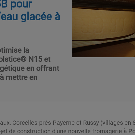
5B pour
d’eau glacée à
ptimise la
Solstice® N15 et
gétique en offrant
à mettre en
aux, Corcelles-près-Payerne et Russy (villages en S
ojet de construction d’une nouvelle fromagerie à Po