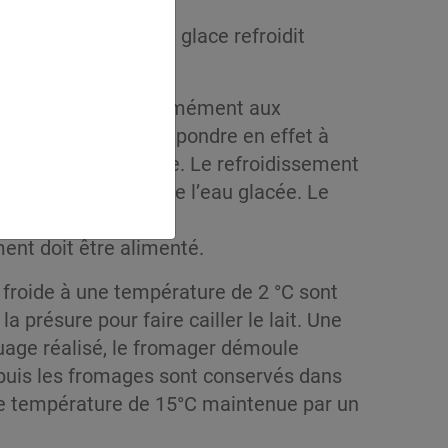
tité de glace
te accumulation de glace refroidit
ducteurs locaux conformément aux
 fabrication doit répondre en effet à
respectée à la lettre. Le refroidissement
dans lesquels circule l’eau glacée. Le
ment doit être alimenté.
froide à une température de 2 °C sont
a présure pour faire cailler le lait. Une
quage réalisé, le fromager démoule
 puis les fromages sont conservés dans
ne température de 15°C maintenue par un