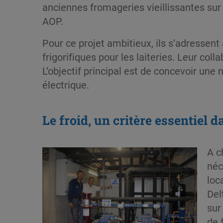
anciennes fromageries vieillissantes sur
AOP.
Pour ce projet ambitieux, ils s’adressent 
frigorifiques pour les laiteries. Leur co
L’objectif principal est de concevoir une
électrique.
Le froid, un critère essentiel 
A c
néc
loc
Del
sur
de 