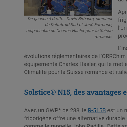
Apr
De gauche à droite : David Birbaum, directeur
fri
de Deltafroid Sarl et José Formoso,
l’e
responsable de Charles Hasler pour la Suisse
pro
romande.
L’i
évolutions réglementaires de l’ORRChim e
équipements Charles Hasler, qui le met 
Climalife pour la Suisse romande et italie
Solstice® N15, des avantages
Avec un GWP* de 288, le
R-515B
est un m
frigorigène offre une alternative durabl
comme le rappelle John Padilla. Cette so