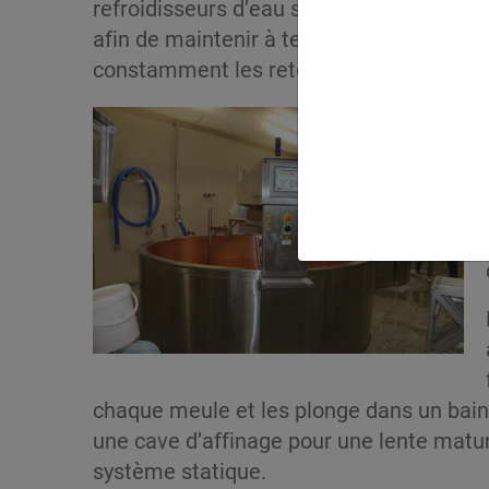
refroidisseurs d’eau sont installés dans
afin de maintenir à température contrôlé
constamment les retours d’eau plus cha
chaque meule et les plonge dans un bain
une cave d’affinage pour une lente mat
système statique.