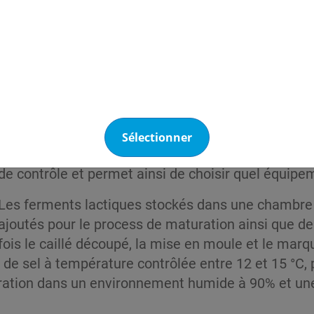
 celui-ci et permettent d’accumuler une grande quan
e l’ensemble des zones de nuit comme de jour. Cet
udes à une température proche de 0°C.
Le lait est livré deux fois par jour par les 10 pro
exigences du cahier des charges du gruyère AOP. Sa
une marche à suivre stricte dont chaque étape est 
du lait dans la cuve est assuré via des échangeurs 
Sélectionner
système est modulable via un panneau
de contrôle et permet ainsi de choisir quel équipe
Les ferments lactiques stockés dans une chambre 
ajoutés pour le process de maturation ainsi que de l
fois le caillé découpé, la mise en moule et le mar
 de sel à température contrôlée entre 12 et 15 °C,
uration dans un environnement humide à 90% et u