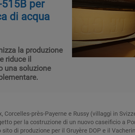
R-515B per
ca di acqua
imizza la produzione
 riduce il
o una soluzione
mplementare.
x, Corcelles-près-Payerne e Russy (villaggi in Svizze
tto per la costruzione di un nuovo caseificio a Pont
o sito di produzione per il Gruyère DOP e il Vacheri