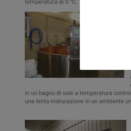
temperatura di 0 °C.
in un bagno di sale a temperatura control
una lenta maturazione in un ambiente um