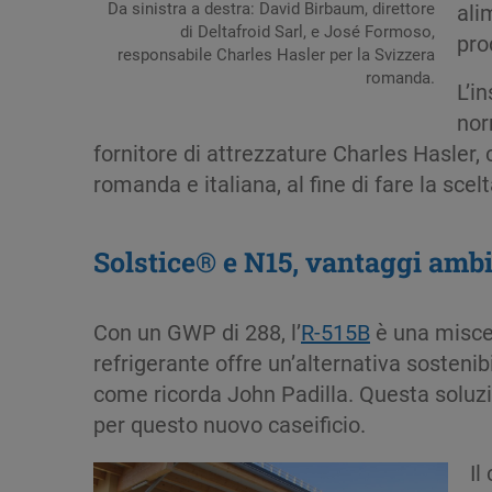
Da sinistra a destra: David Birbaum, direttore
ali
di Deltafroid Sarl, e José Formoso,
pro
responsabile Charles Hasler per la Svizzera
romanda.
L’i
nor
fornitore di attrezzature Charles Hasler,
romanda e italiana, al fine di fare la scelt
Solstice® e N15, vantaggi ambi
Con un GWP di 288, l’
R-515B
è una miscel
refrigerante offre un’alternativa sostenib
come ricorda John Padilla. Questa soluzion
per questo nuovo caseificio.
Il