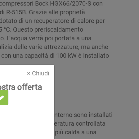
due compressori Bock HGX66/2070-S con
di R-515B. Grazie alle proprietà
dotato di un recuperatore di calore per
 45 °C. Questo preriscaldamento
o. L’acqua verrà poi portata a una
lizia delle varie attrezzature, ma anche
r con una capacità di 100 kW è installato
× Chiudi
ostra offerta
 formaggio. Al suo interno sono installati
er mantenere a temperatura controllata
e l’acqua di ritorno più calda a una