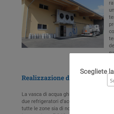
ra
un
te
pr
co
te
de
su
Scegliete la
Realizzazione di una vasca di 
La vasca di acqua ghiacciata serve divers
due refrigeratori d’acqua che consenton
tutte le zone sia di notte che di giorno.