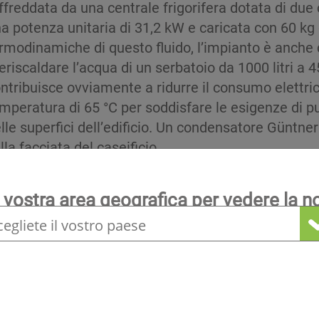
ffreddata da una centrale frigorifera dotata di 
a potenza unitaria di 31,2 kW e caricata con 60 kg 
rmodinamiche di questo fluido, l’impianto è anche 
eriscaldare l’acqua di un serbatoio da 1000 litri a
ntribuisce ovviamente a ridurre il consumo elettric
mperatura di 65 °C per soddisfare le esigenze di pu
lle superfici dell’edificio. Un condensatore Güntne
lla facciata del caseificio.
 vostra area geografica per vedere la n
acqua ghiacciata a 0 °C
locale
e zone essenziali per il processo di produzione del
o di accumulare una grande quantità di ghiaccio p
 Questo accumulo di ghiaccio raffredda costantement