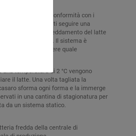
produttori locali in conformità con i
produzione deve infatti seguire una
 alla lettera. Il raffreddamento del latte
la acqua ghiacciata. Il sistema è
nte quindi di scegliere quale
ra a una temperatura di 2 °C vengono
are il latte. Una volta tagliata la
il casaro sforma ogni forma e la immerge
ervati in una cantina di stagionatura per
a da un sistema statico.
teria fredda della centrale di
cale di produzione.