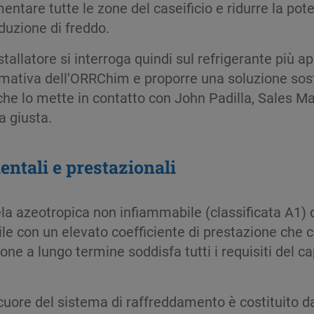
mentare tutte le zone del caseificio e ridurre la pot
duzione di freddo.
nstallatore si interroga quindi sul refrigerante più a
mativa dell’ORRChim e proporre una soluzione sosten
 che lo mette in contatto con John Padilla, Sales Ma
a giusta.
entali e prestazionali
a azeotropica non infiammabile (classificata A1) d
ile con un elevato coefficiente di prestazione che co
e a lungo termine soddisfa tutti i requisiti del cap
 cuore del sistema di raffreddamento è costituito d