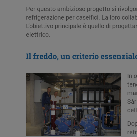
Per questo ambizioso progetto si rivolgon
refrigerazione per caseifici. La loro col
L’obiettivo principale è quello di proget
elettrico.
Il freddo, un criterio essenzia
In 
ten
man
Sàr
del
Dop
ref