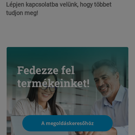
Lépjen kapcsolatba velünk, hogy többet
tudjon meg!
Fedezze fel
termékeinket!
A megoldáskeresőhöz