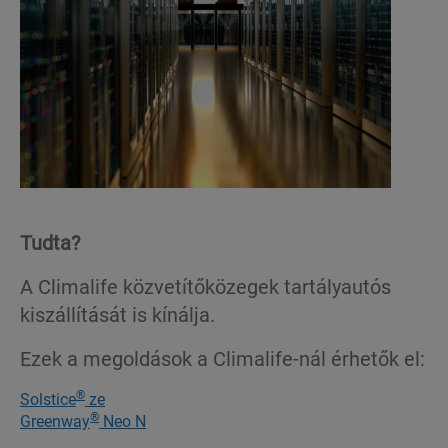
Tudta?
A Climalife közvetítőközegek tartályautós
kiszállítását is kínálja.
Ezek a megoldások a Climalife-nál érhetők el:
®
Solstice
ze
®
Greenway
Neo N