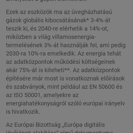
Ezek az eszközök ma az üvegházhatású
gázok globális kibocsátásának* 3-4%-át
teszik ki, és 2040-re elérhetik a 14%-ot,
miközben a világ villamosenergia-
termelésének 3%-át használják fel, ami pedig
2030-ra 10%-ra emelkedik. Az energia tehát
az adatközpontok működési költségeinek
akár 75%-át is kiteheti**. Az adatközpontok
építésére már most is vonatkoznak előírások
és szabványok, mint például az EN 50600 és
az ISO 50001, amelyekre az
energiahatékonyságról szóló európai irányelv
is hivatkozik.
Az Európai Bizottság „Európa digitális
jövőjének alakítása” című dokumentuma