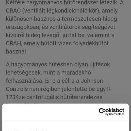
Kétféle hagyományos hűtőrendszer létezik. A
CRAC (ventilált légkondicionáló kör), amely
különösen hasznos a természetesen hideg
országokban, és ventilátorok segítségével
kívülről hideg levegőt juttat be, valamint a
CRAH, amely hűtött vizes folyadékhűtőt
használ.
A hagyományos hűtésben olyan újítások
lehetségesek, mint a maradékhő
felhasználása. Erre a célra a Johnson
Controls nemrégiben jelentette be egy R-
1234ze centrifugális hűtőberendezés
bevezetését.
Az energiahatékonyság javításának egy
másik módja a növényi eredetű