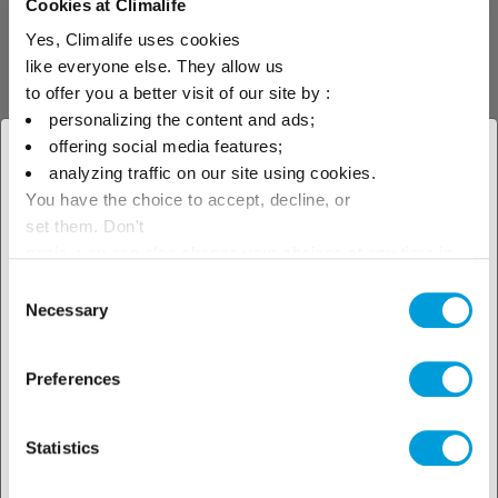
Cookies at Climalife
közvetítőközegek, például a Greenway ® Neo
N használata, amelynek előállítása kevesebb
Yes, Climalife uses cookies
like everyone else. They allow us
energiát fogyaszt, mint a fosszilis alapú
to offer you a better visit of our site by :
termékeké. Ez a közvetítőközeg
personalizing the content and ads;
napkollektorokkal vagy geotermikus
offering social media features;
× Bezár
berendezésekkel kombinálva zöldáram
analyzing traffic on our site using cookies.
előállítását segíti elő.
You have the choice to accept, decline, or
Adja meg tartózkodási helyét
set them. Don't
A merítéses hűtés során a szervereket a
az elérhető termékek
panic, you can also change your choices at any time in
Dehon csoport által forgalmazott Novec
the Manage Cookies tab.
Consent
megtekintéséhez!
folyadékkal töltött fürdőbe merítik. A
Necessary
Selection
felhasználók a digitális technológia
felelősségteljesebb mindennapi
Preferences
használatával is hozzájárulhatnak a
környezeti hatások csökkentéséhez, amint
Statistics
arra az AGIT (Alliance Green IT)
kiadványaiban rámutat. Tudta például, hogy a