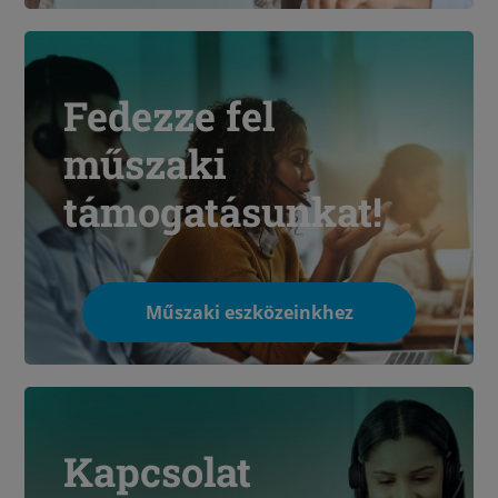
Fedezze fel
műszaki
támogatásunkat!
Műszaki eszközeinkhez
Kapcsolat