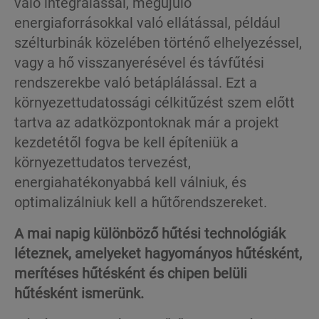
való integrálással, megújuló
energiaforrásokkal való ellátással, például
szélturbinák közelében történő elhelyezéssel,
vagy a hő visszanyerésével és távfűtési
rendszerekbe való betáplálással. Ezt a
környezettudatossági célkitűzést szem előtt
tartva az adatközpontoknak már a projekt
kezdetétől fogva be kell építeniük a
környezettudatos tervezést,
energiahatékonyabbá kell válniuk, és
optimalizálniuk kell a hűtőrendszereket.
A mai napig különböző hűtési technológiák
léteznek, amelyeket hagyományos hűtésként,
merítéses hűtésként és chipen belüli
hűtésként ismerünk.