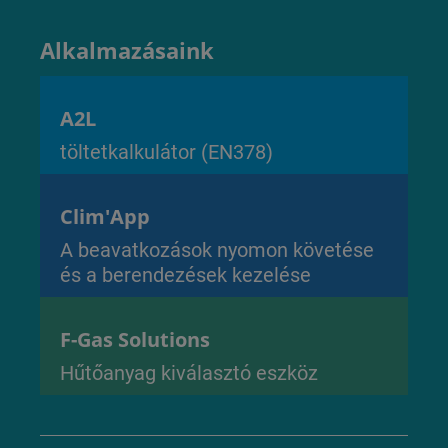
Alkalmazásaink
A2L
töltetkalkulátor (EN378)
Clim'App
A beavatkozások nyomon követése
és a berendezések kezelése
F-Gas Solutions
Hűtőanyag kiválasztó eszköz