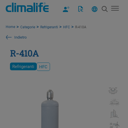
Home
Categorie
Refrigeranti
HFC
R-410A
Indietro
R-410A
Refrigeranti
HFC