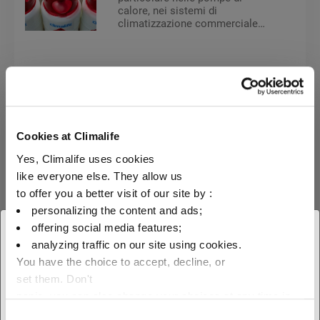
calore, nei sistemi di
climatizzazione commerciale
tipo Roof Top e sistemi VRF e
nei refrigeratori di liquido a
media pressione (chillers
aria/acqua).
Refrigeranti
Miscele HFC / HFO
Cookies at Climalife
R-454B
Yes, Climalife uses cookies
like everyone else. They allow us
to offer you a better visit of our site by :
L'R-454B è una miscela non
azeotropica di idrofluorocarburo
personalizing the content and ads;
(HFC) e idrofluoroolefina a
offering social media features;
basso GWP (HFO).
× Chiudi
analyzing traffic on our site using cookies.
You have the choice to accept, decline, or
Scegliete la vostra area
set them. Don't
geografica per vedere la nostra
panic, you can also change your choices at any time in
the Manage Cookies tab.
Consent