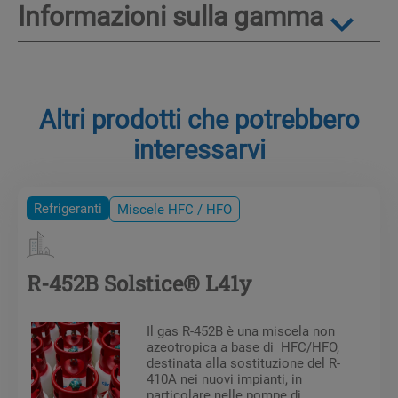
Informazioni sulla gamma
Altri prodotti che potrebbero
interessarvi
Refrigeranti
Miscele HFC / HFO
R-452B Solstice® L41y
Il gas R-452B è una miscela non
azeotropica a base di HFC/HFO,
destinata alla sostituzione del R-
410A nei nuovi impianti, in
particolare nelle pompe di