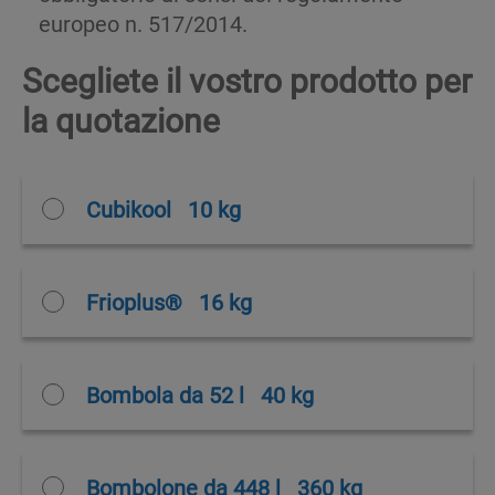
europeo n. 517/2014.
Scegliete il vostro prodotto per
la quotazione
Cubikool
10 kg
Frioplus®
16 kg
Bombola da 52 l
40 kg
Bombolone da 448 l
360 kg