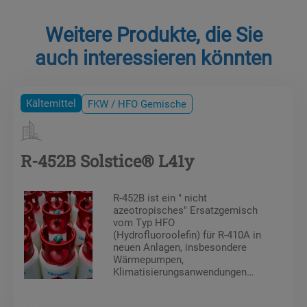
Weitere Produkte, die Sie
auch interessieren könnten
Kältemittel
FKW / HFO Gemische
R-452B Solstice® L41y
R-452B ist ein " nicht
azeotropisches" Ersatzgemisch
vom Typ HFO
(Hydrofluoroolefin) für R-410A in
neuen Anlagen, insbesondere
Wärmepumpen,
Klimatisierungsanwendungen
(VRF-, Rooftop) und Chiller
(Luft/Wasser).