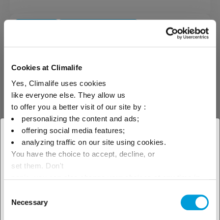
Kältemittel
FKW / HFO Gemische
R-454B
Cookies at Climalife
Yes, Climalife uses cookies
R-454B ist ein nicht azeotropes
like everyone else. They allow us
Gemisch aus
to offer you a better visit of our site by :
Fluorkohlenwasserstoff (HFC)
personalizing the content and ads;
und Fluorolefin (HFO) mit
niedrigem GWP.
offering social media features;
× Schliessen
analyzing traffic on our site using cookies.
You have the choice to accept, decline, or
Wählen Sie Ihren geografischen
set them. Don't
Standort, um unser lokales
panic, you can also change your choices at any time in
the Manage Cookies tab.
Consent
Angebot zu sehen
Kältemaschinenöle
AB
Necessary
Selection