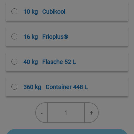
10 kg
Cubikool
16 kg
Frioplus®
40 kg
Flasche 52 L
360 kg
Container 448 L
R-
-
+
410A
quantity