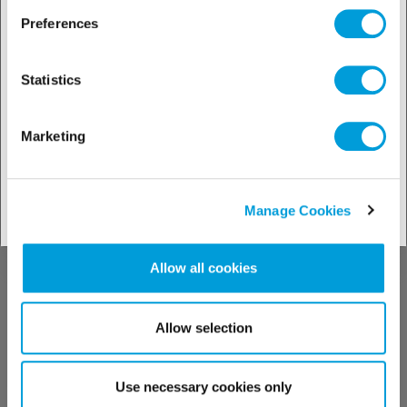
Preferences
Mobil Zerice S Serie
Statistics
Öle für Kältekompressoren (AB)
Marketing
Manage Cookies
Allow all cookies
Allow selection
Use necessary cookies only