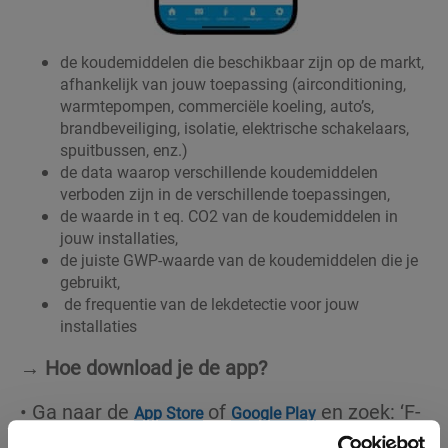
de koudemiddelen die beschikbaar zijn op de markt,
afhankelijk van jouw toepassing (airconditioning,
warmtepompen, commerciële koeling, auto’s,
brandbeveiliging, isolatie, elektrische schakelaars,
spuitbussen, enz.)
de data waarop verschillende koudemiddelen
verboden zijn in de verschillende toepassingen,
de waarde in t eq. CO2 van de koudemiddelen in
jouw installaties,
de juiste GWP-waarde van de koudemiddelen die je
gebruikt,
de frequentie van de lekdetectie voor jouw
installaties
→
Hoe download je de app?
• Ga naar de
of
en zoek: ‘F-
App Store
Google Play
Gas Solutions’ om de app gratis te