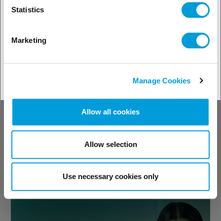
Bekijk onze Solution Finder
Statistics
Marketing
Ontdek onze
Manage Cookies
technische
ondersteuning
Allow all cookies
Allow selection
Bekijk onze technische
ondersteuning
Use necessary cookies only