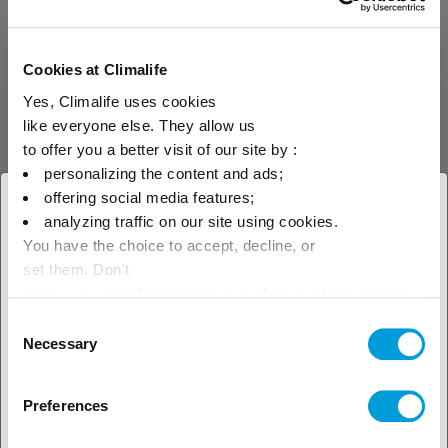
downloaden.
Cookies at Climalife
Yes, Climalife uses cookies
like everyone else. They allow us
to offer you a better visit of our site by :
personalizing the content and ads;
offering social media features;
× Sluit
analyzing traffic on our site using cookies.
You have the choice to accept, decline, or
Selecteer je geografische
Ontdek onze
set them. Don't
locatie om ons lokale aanbod te
panic, you can also change your choices at any time in
producten
the Manage Cookies tab.
Consent
zien
Necessary
Selection
Preferences