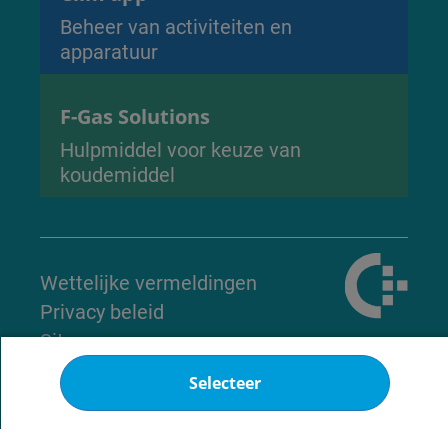
Beheer van activiteiten en
apparatuur
F-Gas Solutions
Hulpmiddel voor keuze van
koudemiddel
Wettelijke vermeldingen
Privacy beleid
Site map
Cookies
Selecteer
© 2026 - Alle rechten
voorbehouden