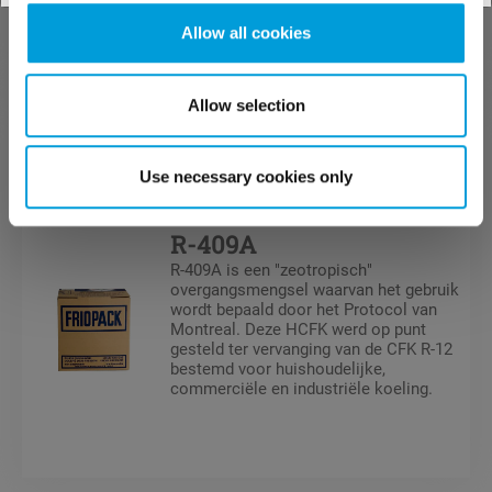
Allow all cookies
Allow selection
Koudemiddelen
HCFK's
Use necessary cookies only
R-409A
R-409A is een "zeotropisch"
overgangsmengsel waarvan het gebruik
wordt bepaald door het Protocol van
Montreal. Deze HCFK werd op punt
gesteld ter vervanging van de CFK R-12
bestemd voor huishoudelijke,
commerciële en industriële koeling.