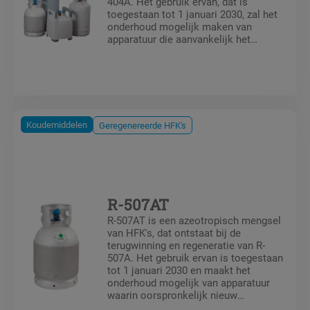
404A. Het gebruik ervan, dat is
toegestaan tot 1 januari 2030, zal het
onderhoud mogelijk maken van
apparatuur die aanvankelijk het
oorspronkelijke zuivere R-404A
gebruikte, dat na 1 januari 2020 zal
worden verboden.
Koudemiddelen
Geregenereerde HFK's
R-507AT
R-507AT is een azeotropisch mengsel
van HFK's, dat ontstaat bij de
terugwinning en regeneratie van R-
507A. Het gebruik ervan is toegestaan
tot 1 januari 2030 en maakt het
onderhoud mogelijk van apparatuur
waarin oorspronkelijk nieuw
geproduceerd R-507A werd gebruikt,