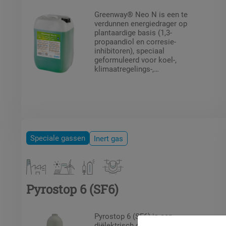
Greenway® Neo N is een te
verdunnen energiedrager op
plantaardige basis (1,3-
propaandiol en corresie-
inhibitoren), speciaal
geformuleerd voor koel-,
klimaatregelings-,
brandbeveiligings- en
warmtepompinstallaties
(vloerverwarming / -koeling).
Greenway® Neo N beschermt
tegen bevriezing en de vorming
van slib in de circuits.
Speciale gassen
Inert gas
Pyrostop 6 (SF6)
Pyrostop 6 (SF6) is een
diëlektrisch gas, inert, niet giftig