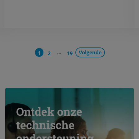
…
Volgende
1
2
19
Ontdek onze
technische
ondersteuning