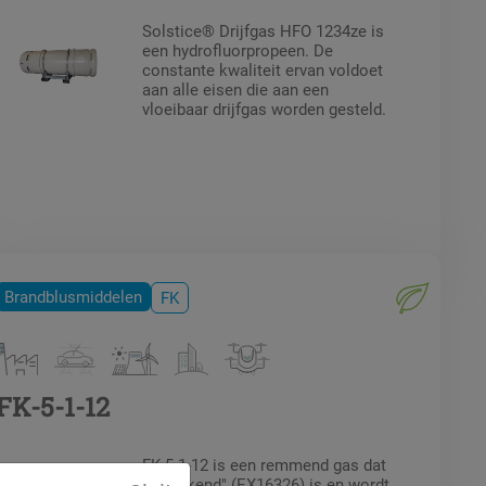
Solstice® Drijfgas HFO 1234ze is
een hydrofluorpropeen. De
constante kwaliteit ervan voldoet
aan alle eisen die aan een
vloeibaar drijfgas worden gesteld.
Brandblusmiddelen
FK
FK-5-1-12
FK-5-1-12 is een remmend gas dat
"UL Erkend" (EX16326) is en wordt