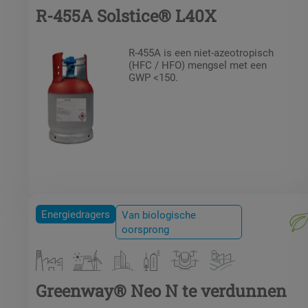
R-455A Solstice® L40X
R-455A is een niet-azeotropisch
(HFC / HFO) mengsel met een
GWP <150.
Energiedragers
Van biologische
oorsprong
Greenway® Neo N te verdunnen