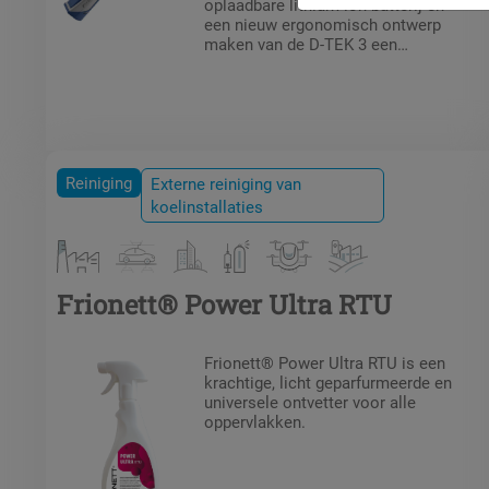
oplaadbare lithium-ion batterij en
een nieuw ergonomisch ontwerp
maken van de D-TEK 3 een
veelzijdig instrument voor het
dagelijks onderhoud en de
reparatie van koelsystemen.
Reiniging
Externe reiniging van
koelinstallaties
Frionett® Power Ultra RTU
Frionett® Power Ultra RTU is een
krachtige, licht geparfurmeerde en
universele ontvetter voor alle
oppervlakken.