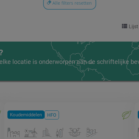
Alle filters resetten
Lijst
?
lke locatie is onderworpen aan de schriftelijke be
Koudemiddelen
HFO