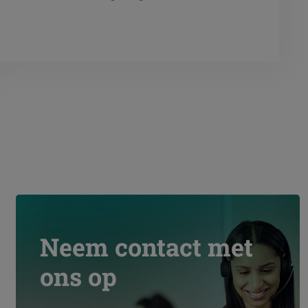
diagnosticeren en optimaliseren?
Met de gebruiksklare Axilis HTF
sample set kunt u eenvoudig de
kwaliteit van uw vloeistoffen
testen. De set bevat alles wat u
nodig hebt: een staalflesje,
duidelijke instructies en een
identificatieformulier. Nadat u het
staal hebt genomen, stuurt u de
doos gewoon terug naar het
Climalife-laboratorium.
Neem contact met
ons op