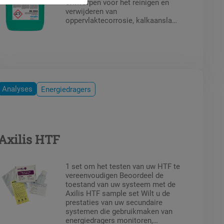
ontworpen voor het reinigen en
verwijderen van
oppervlaktecorrosie, kalkaanslag
en slib uit leidingen in systemen
met water of energiedragers.
Analyses
Energiedragers
Axilis HTF
1 set om het testen van uw HTF te
vereenvoudigen Beoordeel de
toestand van uw systeem met de
Axilis HTF sample set Wilt u de
prestaties van uw secundaire
systemen die gebruikmaken van
energiedragers monitoren,