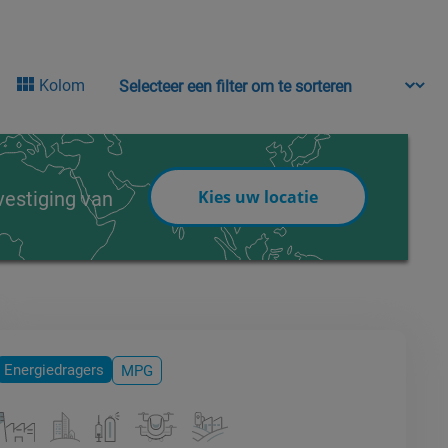
Sort content
Kolom
vestiging van
Kies uw locatie
Energiedragers
MPG