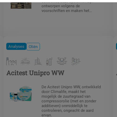
controller, deze systemen zijn
ontworpen volgens de
voorschriften en maken het
mogelijk processen veilig te
maken.
Analyses
Oliën
Acitest Unipro WW
De Acitest Unipro WW, ontwikkeld
door Climalife, maakt het
mogelijk de zuurtegraad van
compressorolie (met en zonder
additieven) onmiddellijk te
controleren, ongeacht de aard
ervan.