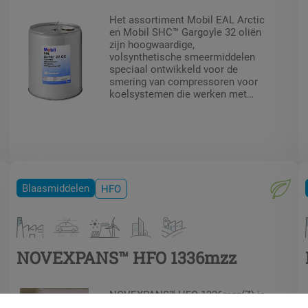
Het assortiment Mobil EAL Arctic
en Mobil SHC™ Gargoyle 32 oliën
zijn hoogwaardige,
volsynthetische smeermiddelen
speciaal ontwikkeld voor de
smering van compressoren voor
koelsystemen die werken met
HFK's, HFK / HFO mengsels;
inclusief A1 en A2L
koudemiddelen volgens ASHRAE
34 / ISO 817
veiligheidsspecificatie.
Blaasmiddelen
HFO
NOVEXPANS™ HFO 1336mzz
NOVEXPANS™ HFO 1336mzz(Z) is
een hydrofluorobuteen dat wordt