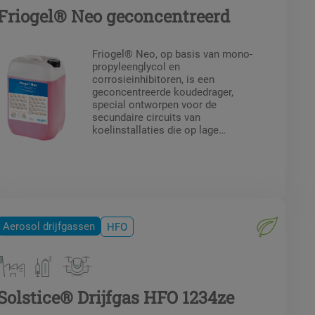
Friogel® Neo geconcentreerd
Friogel® Neo, op basis van mono-
propyleenglycol en
corrosieinhibitoren, is een
geconcentreerde koudedrager,
special ontworpen voor de
secundaire circuits van
koelinstallaties die op lage
temperaturen werken en in de
voedingsindustrie.
Aerosol drijfgassen
HFO
Solstice® Drijfgas HFO 1234ze