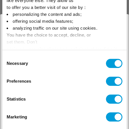
like everyone else. They allow us
Isobutaan R-600a
to offer you a better visit of our site by :
personalizing the content and ads;
offering social media features;
R-600a is een koolwaterstof,
× Sluit
ontvlambaar, gebruikt ter
analyzing traffic on our site using cookies.
vervanging van R-12. De norm
You have the choice to accept, decline, or
Selecteer je geografische
EN-378 raadplegen voor de
set them. Don't
gebruiksvoorwaarden in
locatie om ons lokale aanbod te
koudetoepassing.
panic, you can also change your choices at any time in
the Manage Cookies tab.
Consent
zien
Necessary
Selection
Preferences
Statistics
Marketing