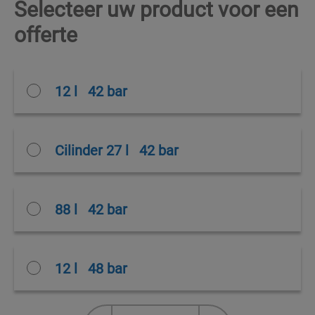
Selecteer uw product voor een
offerte
12 l
42 bar
Cilinder 27 l
42 bar
88 l
42 bar
12 l
48 bar
Recuperatiecilinder