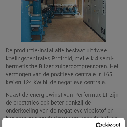
De productie-installatie bestaat uit twee
koelingscentrales Profroid, met elk 4 semi-
hermetische Bitzer zuigercompressoren. Het
vermogen van de positieve centrale is 165
kW en 124 kW bij de negatieve centrale.
Naast de energiewinst van Performax LT zijn
de prestaties ook beter dankzij de
onderkoeling van de negatieve vloeistof en
het hete gas ontdooisysteem voor de bak en
de batterij van de Kuba-verdampers. Met