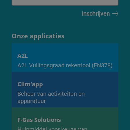
Onze applicaties
A2L
A2L Vullingsgraad rekentool (EN378)
Clim'app
Beheer van activiteiten en
apparatuur
F-Gas Solutions
Hulpmiddel voor keuze van