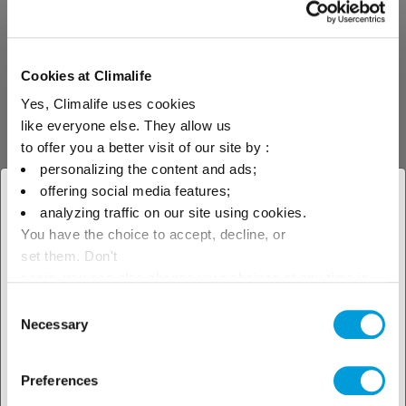
huishoudelijke koeling, niet-commerciële
koeling, vervoer / auto) en/of de gekozen
apparatuur (Mono Split, hermetisch
Cookies at Climalife
afgesloten systemen, gecentraliseerde
Yes, Climalife uses cookies
systemen te vinden, etc.); zowel voor nieuwe
like everyone else. They allow us
als bestaande systemen.
to offer you a better visit of our site by :
personalizing the content and ads;
offering social media features;
× Sluit
analyzing traffic on our site using cookies.
De koudemiddelen die onder deze applicatie
You have the choice to accept, decline, or
Selecteer je geografische
vallen, zijn alle gangbare koudemiddelen
set them. Don't
locatie om ons lokale aanbod te
(HFK, HFO, koolwaterstoffen en anderen) met
panic, you can also change your choices at any time in
the Manage Cookies tab.
een ASHRAE nummer, nieuwe producten en
Consent
zien
Necessary
Selection
mengsels in ontwikkeling. ( welke worden
toegevoegd als ze worden vrijgegeven op de
markt.)
Preferences