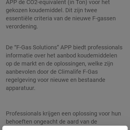
APP de CO2-equivalent (in Ton) voor het
gekozen koudemiddel. Dit zijn twee
essentiële criteria van de nieuwe F-gassen
verordening.
De “F-Gas Solutions” APP biedt professionals
informatie over het aanbod koudemiddelen
op de markt en de oplossingen, welke zijn
aanbevolen door de Climalife F-Gas
regelgeving voor nieuwe en bestaande
apparatuur.
Professionals krijgen een oplossing voor hun
behoeften ongeacht de aard van de
toepassing (airconditioning, warmtepompen,