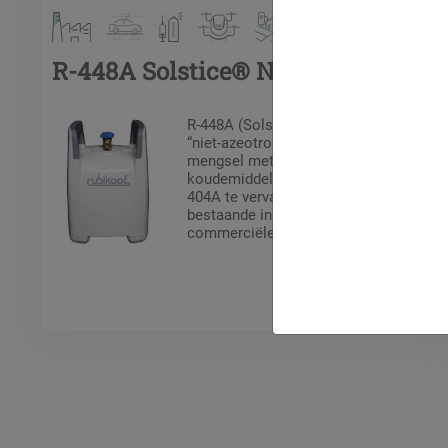
R-448A Solstice® N40
R-448A (Solstice® N40) is een
“niet-azeotropisch” HFK/HFO-
mengsel met een laag GWP. Dit
koudemiddel is ontwikkeld om R-
404A te vervangen in nieuwe of
bestaande installaties in
commerciële en industriële
koeltoepassingen.