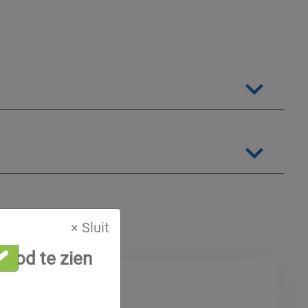
× Sluit
eerd bent
nbod te zien
Koudemiddelen
HFK's