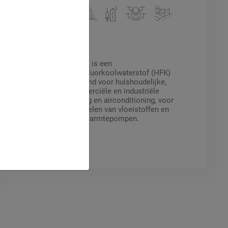
R-134a
R-134a is een
hydrofluorkoolwaterstof (HFK)
bestemd voor huishoudelijke,
commerciële en industriële
koeling en airconditioning, voor
het koelen van vloeistoffen en
voor warmtepompen.