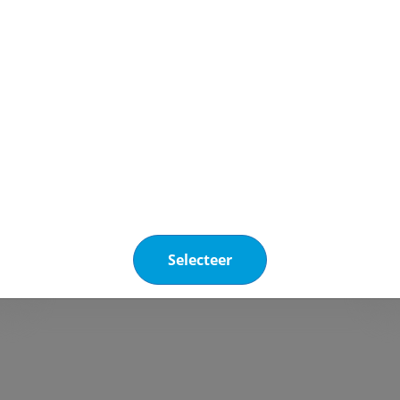
R-455A Solstice® L40X
R-455A is een niet-azeotropisch
(HFC/HFO) mengsel met een GWP
<150.
Selecteer