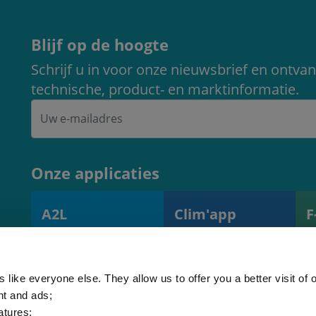
Blijf op de hoogte
Schrijf u in voor onze nieuwsbrief en ontvan
technische, product- en marktinformatie.
Onze applicaties
A2L
Clim'app
F
A2L Vullingsgraad
Beheer van
H
rekentool (EN378)
activiteiten en
k
apparatuur
k
 like everyone else. They allow us to offer you a better visit of o
nt and ads;
atures;