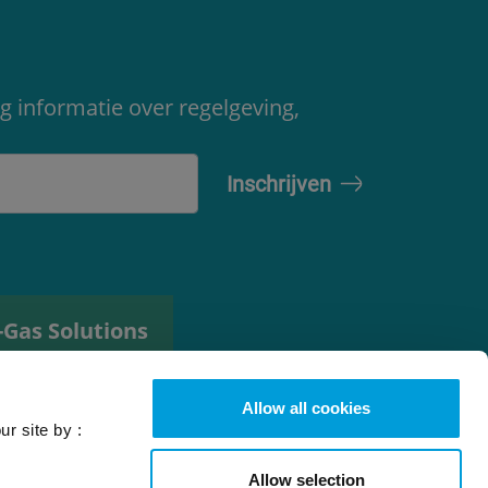
g informatie over regelgeving,
-Gas Solutions
ulpmiddel voor
euze van
Allow all cookies
oudemiddel
ur site by :
Allow selection