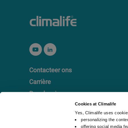
Contacteer ons
Carrière
Regelgeving
Ethisch handvest
Cookies at Climalife
Yes, Climalife uses cookies
personalizing the conte
offering social media fe