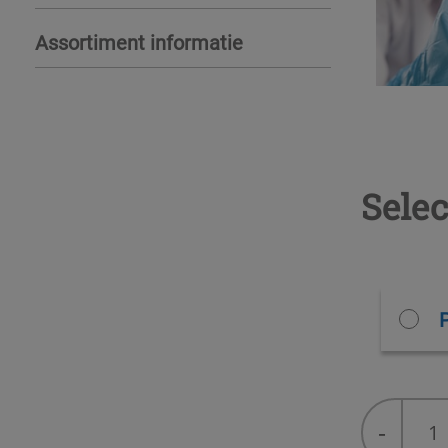
Assortiment informatie
Selec
Analyse
-
set