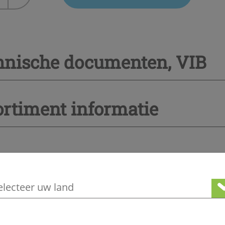
lling
hnische documenten, VIB
rtiment informatie
roducten waarin je misschien geïnteress
e geografische locatie om ons lokale aa
Koudemiddelen
HFK / HFO mengsel