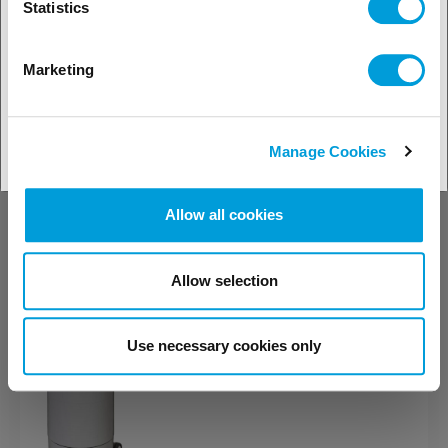
commerciële en industriële
Statistics
koeling en airconditioning, voor
het koelen van vloeistoffen en
voor warmtepompen.
Marketing
Manage Cookies
Koudemiddelen
CO2
Allow all cookies
R-744 (CO2)
Allow selection
R-744 (CO2) is een koudemiddel
ontwikkeld voor industriele en
commerciele koeling
Use necessary cookies only
toepassingen.