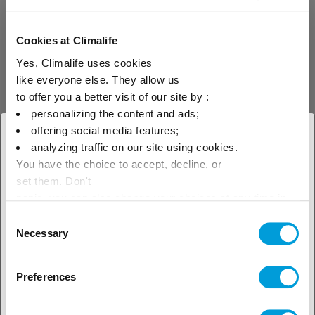
R-448A (Solstice® N40) is een
Cookies at Climalife
“niet-azeotropisch” HFK/HFO-
mengsel met een laag GWP. Dit
Yes, Climalife uses cookies
koudemiddel is ontwikkeld om
like everyone else. They allow us
R-404A te vervangen in nieuwe
to offer you a better visit of our site by :
of bestaande installaties in
commerciële en industriële
personalizing the content and ads;
koeltoepassingen.
offering social media features;
× Sluit
analyzing traffic on our site using cookies.
You have the choice to accept, decline, or
Selecteer je geografische
set them. Don't
Koudemiddelen
HFK's
locatie om ons lokale aanbod te
panic, you can also change your choices at any time in
the Manage Cookies tab.
Consent
zien
Necessary
Selection
R-134a
Preferences
R-134a is een
hydrofluorkoolwaterstof (HFK)
bestemd voor huishoudelijke,