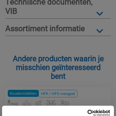
Technische documenten,
VIB
Assortiment informatie
Andere producten waarin je
misschien geïnteresseerd
bent
Koudemiddelen
HFK / HFO mengsel
R-448A Solstice® N40