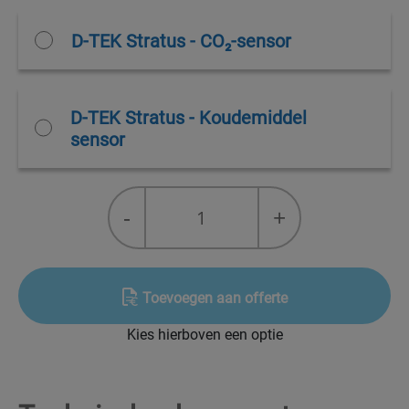
D-TEK Stratus - CO₂-sensor
D-TEK Stratus - Koudemiddel
sensor
D-
-
+
TEK
Stratus
detector
quantity
Toevoegen aan offerte
Kies hierboven een optie