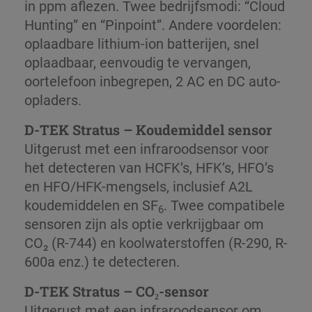
in ppm aflezen. Twee bedrijfsmodi: “Cloud
Hunting” en “Pinpoint”. Andere voordelen:
oplaadbare lithium-ion batterijen, snel
oplaadbaar, eenvoudig te vervangen,
oortelefoon inbegrepen, 2 AC en DC auto-
opladers.
D-TEK Stratus – Koudemiddel sensor
Uitgerust met een infraroodsensor voor
het detecteren van HCFK’s, HFK’s, HFO’s
en HFO/HFK-mengsels, inclusief A2L
koudemiddelen en SF
. Twee compatibele
6
sensoren zijn als optie verkrijgbaar om
CO₂ (R-744) en koolwaterstoffen (R-290, R-
600a enz.) te detecteren.
D-TEK Stratus – CO₂-sensor
Uitgerust met een infraroodsensor om