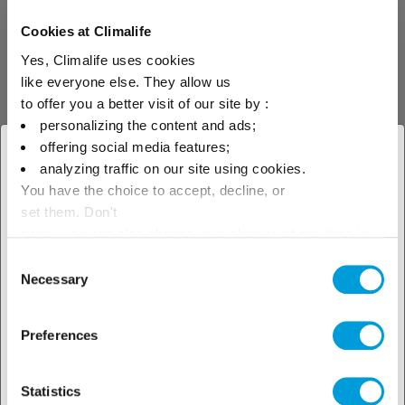
Assortiment informatie
Cookies at Climalife
Yes, Climalife uses cookies
like everyone else. They allow us
to offer you a better visit of our site by :
personalizing the content and ads;
offering social media features;
× Sluit
analyzing traffic on our site using cookies.
Ontdek onze
You have the choice to accept, decline, or
Selecteer je geografische
set them. Don't
oplossingen per
locatie om ons lokale aanbod te
panic, you can also change your choices at any time in
the Manage Cookies tab.
industrie
Consent
zien
Necessary
Selection
Preferences
Bekijk onze oplossingen
Statistics