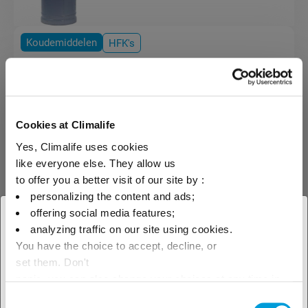
Koudemiddelen
HFK's
R-422D (Freon™ MO29)
Cookies at Climalife
R-422D (FreonTM MO29) is een
Yes, Climalife uses cookies
zeotropisch HFK mengsel ter
vervanging van R-22 in systemen
like everyone else. They allow us
voor vloeistofkoeling.
to offer you a better visit of our site by :
personalizing the content and ads;
offering social media features;
× Sluit
analyzing traffic on our site using cookies.
You have the choice to accept, decline, or
Selecteer je geografische
set them. Don't
locatie om ons lokale aanbod te
panic, you can also change your choices at any time in
Koudemiddelen
HFK's
the Manage Cookies tab.
Consent