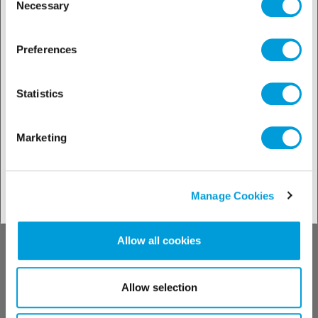
zien
Necessary
Selection
R-422A (Freon™ MO79)
Preferences
R-422A (FreonTM MO79) is een
zeotropisch HFK mengsel ter
Statistics
vervanging van producten op
basis van R-22, oorspronkelijk
ter vervanging van R-502,
gebruikt in negatieve
Marketing
temperatuurtoepassingen.
Manage Cookies
Allow all cookies
Allow selection