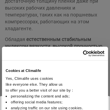
достаточную толщину пленки даже при
высоких рабочих давлениях и
температурах, таких как на поршневых
компрессорах, работающих на этом
хладагенте.
Обладая
естественным стабильным
индексом вязкости
,
высокой прочностью
на сдвиг и низкой температурой
текучести
, это масло дает
дополнительные преимущества при
Cookies at Climalife
тяжелых условиях эксплуатации, включая
Yes, Climalife uses cookies
уменьшение утечек в уплотнениях вала, и
like everyone else. They allow us
возможности для повышения
to offer you a better visit of our site by :
эффективности испарителя.
personalizing the content and ads;
offering social media features;
Отличная защита от износа.
× Закрыть
analyzing traffic on our site using cookies.
Высокий индекс вязкости и отличная текучесть