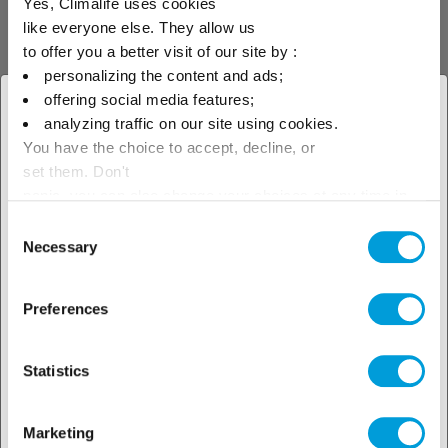
Yes, Climalife uses cookies
месяцев наблюдений мы можем с
like everyone else. They allow us
уверенностью сказать, что R-448A
—
to offer you a better visit of our site by :
решение будущего как для модернизации
personalizing the content and ads;
offering social media features;
существующих, так и для новых
× Закрыть
analyzing traffic on our site using cookies.
установок, позволяющее повысить
You have the choice to accept, decline, or
Выберите свое
энергоэффективность».
set them. Don't
географическое положение,
panic, you can also change your choices at any time in
the Manage Cookies tab.
Описание установки
Consent
чтобы узнать о наших
Necessary
Selection
локальных предложениях
Preferences
Statistics
Marketing