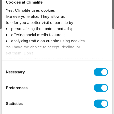
Cookies at Climalife
охлаждения, подходит для
холодильных установок
Yes, Climalife uses cookies
супермаркетов и
like everyone else. They allow us
гипермаркетов, а так же для
холодильных складов,
to offer you a better visit of our site by :
морозильных установок,
personalizing the content and ads;
камер хранения и
offering social media features;
Хладагенты
ГФУ
холодильного транспорта.
× Закрыть
Использовать масло ПОЭ.
analyzing traffic on our site using cookies.
You have the choice to accept, decline, or
Выберите свое
set them. Don't
R-134a (хладагент R134a)
географическое положение,
panic, you can also change your choices at any time in
the Manage Cookies tab.
Consent
чтобы узнать о наших
R-134a - гидрофторуглерод
Necessary
Selection
(ГФУ), используемый в
локальных предложениях
жилых, торговых и
промышленных помещениях
Preferences
для кондиционирования
воздуха, охлаждения
жидкостей и в тепловых
насосах.
Statistics