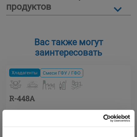
продуктов
Вас также могут
заинтересовать
Хладагенты
Смеси ГФУ / ГФО
R-448A
R-448A неазеотропная смесь
газов ГФУ/ГФO,
предназначенная для замены
R-404A в новых коммерческих
системах промышленного